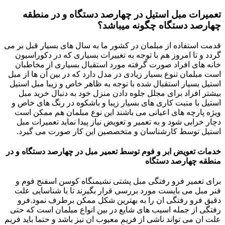
تعمیرات مبل استیل در چهارصد دستگاه و در منطقه
چهارصد دستگاه چگونه میباشد؟
قدمت استفاده از مبلمان در کشور ما به سال های بسیار قبل بر می
گردد و تا امروز هم با توجه به تغییرات بسیاری که در دکوراسیون
خانه های افراد صورت گرفته مورد استقبال بسیاری از مخاطبان
است مبلمان تنوع بسیار زیادی در مدل دارد که در بین آن ها از مبل
استیل بسیار استقبال شده با توجه به ظاهر خاص و زیبا مبل استیل
بیشتر افراد برای مجلل جلوه دادن منزل خود به دنبال خرید مبل
استیل با منبت کاری های بسیار زیبا و باشکوه در رنگ های خاص و
ویژه پارچه های اعیانی می باشند این نوع مبلمان هم ممکن است
دچار خرابی شود و به تعمیر و تعویض نیاز پیدا نماید تعمیرات مبل
استیل توسط کارشناسان و متخصصین این کار صورت می گیرد.
خدمات تعویض ابر و فوم توسط تعمیر مبل در چهارصد دستگاه و در
منطقه چهارصد دستگاه
برای تعمیر فرو رفتگی مبل پشتی نشیمنگاه کوسن اسفنج فوم و
فنر مبل می بایست مورد بررسی قرار بگیرند تا با شناسایی علت
دقیق فرو رفتگی ان را به بهترین شکل ممکن برطرف نمود.فرو
رفتگی از جمله اسیب های شایع در بین انواع مبلمان است که حتی
علت ان می تواند ناشی از فریم معیوب ان نیز باشد و حتما باید فریم