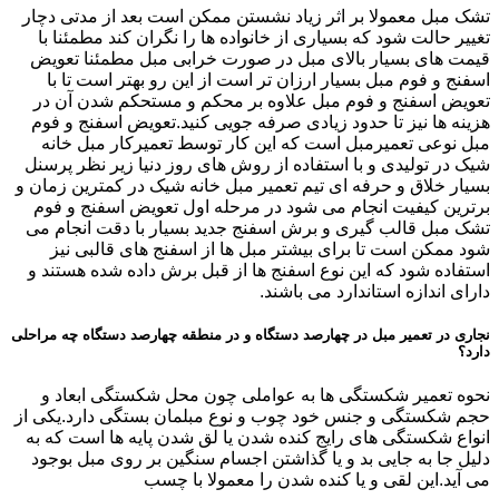
تشک مبل معمولا بر اثر زیاد نشستن ممکن است بعد از مدتی دچار
تغییر حالت شود که بسیاری از خانواده ها را نگران کند مطمئنا با
قیمت های بسیار بالای مبل در صورت خرابی مبل مطمئنا تعویض
اسفنج و فوم مبل بسیار ارزان تر است از این رو بهتر است تا با
تعویض اسفنج و فوم مبل علاوه بر محکم و مستحکم شدن آن در
هزینه ها نیز تا حدود زیادی صرفه جویی کنید.تعویض اسفنج و فوم
مبل نوعی تعمیرمبل است که این کار توسط تعمیرکار مبل خانه
شیک در تولیدی و با استفاده از روش های روز دنیا زیر نظر پرسنل
بسیار خلاق و حرفه ای تیم تعمیر مبل خانه شیک در کمترین زمان و
برترین کیفیت انجام می شود در مرحله اول تعویض اسفنج و فوم
تشک مبل قالب گیری و برش اسفنج جدید بسیار با دقت انجام می
شود ممکن است تا برای بیشتر مبل ها از اسفنج های قالبی نیز
استفاده شود که این نوع اسفنج ها از قبل برش داده شده هستند و
دارای اندازه استاندارد می باشند.
نجاری در تعمیر مبل در چهارصد دستگاه و در منطقه چهارصد دستگاه چه مراحلی
دارد؟
نحوه تعمیر شکستگی ها به عواملی چون محل شکستگی ابعاد و
حجم شکستگی و جنس خود چوب و نوع مبلمان بستگی دارد.یکی از
انواع شکستگی های رایج کنده شدن یا لق شدن پایه ها است که به
دلیل جا به جایی بد و یا گذاشتن اجسام سنگین بر روی مبل بوجود
می آید.این لقی و یا کنده شدن را معمولا با چسب