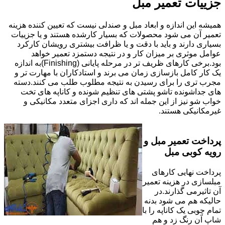
جزییات تعمیر مبل
همیشه این اندازه و ابعاد مبل و صندلی نیست که تعیین کننده هزینه
تعمیر آن می شود محصولات که بسیار کارشده هستند و یا جزییات
بسیاری دارند و باید با دقت و یا ظرافت بیشتری رویشان کارکرد
عوامل موثری بر میزان کار و در نتیجه دستمزد تعمیر خواهد
بود.برخی کارهای ظریف تر در مرحله پایانی (Finishing)به اندازه
یک کار کامل بازسازی زمان می برند و استادکاران با مهارت تر و
مجرب تری را برای رسیدن به نتیجه مطلوب طلب می کنند.دسته
های جداشونده تاشو پشتی های تنظیم شونده و کاناپه های تخت
خواب شو نیز از این جمله اند که داری اجزای متعدد مکانیکی و
غیرمکانیکی هستند.
پرداخت تعمیر مبل و
رویه کوبی مبل
پرداخت نهایی کارهای
مبلسازی در هزینه تعمیر
آن تاثیرمی گذارند.در
حالیکه هم می شود بدنه
تمام چوبی یک کاناپه را با
شاپ آن رنگ زد و هم