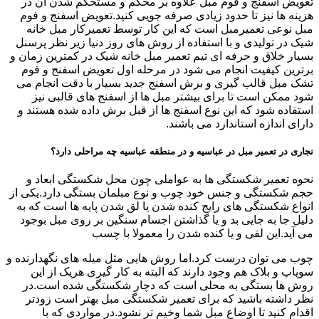
تعویض اسفنج و فوم مبل علاوه بر محکم و مستحکم شدن آن در
هزینه ها نیز تا حدود زیادی صرفه جویی کنید.تعویض اسفنج و فوم
مبل نوعی تعمیرمبل است که این کار توسط تعمیرکار مبل خانه
شیک در تولیدی و با استفاده از روش های روز دنیا زیر نظر پرسنل
بسیار خلاق و حرفه ای تیم تعمیر مبل خانه شیک در کمترین زمان و
برترین کیفیت انجام می شود در مرحله اول تعویض اسفنج و فوم
تشک مبل قالب گیری و برش اسفنج جدید بسیار با دقت انجام می
شود ممکن است تا برای بیشتر مبل ها از اسفنج های قالبی نیز
استفاده شود که این نوع اسفنج ها از قبل برش داده شده هستند و
دارای اندازه استاندارد می باشند.
نجاری در تعمیر مبل در عباسیه و در منطقه عباسیه چه مراحلی دارد؟
نحوه تعمیر شکستگی ها به عواملی چون محل شکستگی ابعاد و
حجم شکستگی و جنس خود چوب و نوع مبلمان بستگی دارد.یکی از
انواع شکستگی های رایج کنده شدن یا لق شدن پایه ها است که به
دلیل جا به جایی بد و یا گذاشتن اجسام سنگین بر روی مبل بوجود
می آید.این لقی و یا کنده شدن را معمولا با چسب
چوب می توان درست کرد.اما روش هایی مثل میله های نگهدارنده و
سوپاپ و بلاک هم وجود دارند که البته به کار گیری هریک از این
روش ها بستگی به محلی است که دچار شکستگی شده است.در
نظر داشته باشید که برای تعمیر شکستگی مبل بهتر است زودتر
اقدام کنید تا اوضاع مبل شما وخیم تر نشود.در مواردی که با