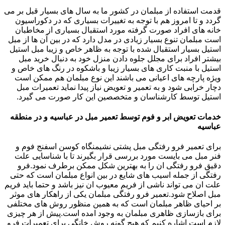
قدمت استفاده از مبلمان در کشور ما به سال های بسیار قبل بر می
گردد و تا امروز هم با توجه به تغییرات بسیاری که در دکوراسیون
خانه های افراد صورت گرفته مورد استقبال بسیاری از مخاطبان
است مبلمان تنوع بسیار زیادی در مدل دارد که در بین آن ها از مبل
استیل بسیار استقبال شده با توجه به ظاهر خاص و زیبا مبل استیل
بیشتر افراد برای مجلل جلوه دادن منزل خود به دنبال خرید مبل
استیل با منبت کاری های بسیار زیبا و باشکوه در رنگ های خاص و
ویژه پارچه های اعیانی می باشند این نوع مبلمان هم ممکن است
دچار خرابی شود و به تعمیر و تعویض نیاز پیدا نماید تعمیرات مبل
استیل توسط کارشناسان و متخصصین این کار صورت می گیرد.
خدمات تعویض ابر و فوم توسط تعمیر مبل در عباسیه و در منطقه
عباسیه
برای تعمیر فرو رفتگی مبل پشتی نشیمنگاه کوسن اسفنج فوم و
فنر مبل می بایست مورد بررسی قرار بگیرند تا با شناسایی علت
دقیق فرو رفتگی ان را به بهترین شکل ممکن برطرف نمود.فرو
رفتگی از جمله اسیب های شایع در بین انواع مبلمان است که حتی
علت ان می تواند ناشی از فریم معیوب ان نیز باشد و حتما باید فریم
مبل اصلاح شود.تعمیر فرو رفتگی مبلمان یکی از راهکار های موثر
بر احیای ظاهر مبلمان است که به همین منظور روش های مختلفی
برای بازسازی ظاهری مبلمان به وجود امده است.پیش از هر چیزی
لازم است اشاره کنیم که هیچ گونه روش خانگی برای تعمیرات فرو