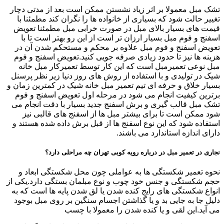
تشک مبل معمولا بر اثر زیاد نشستن ممکن است بعد از مدتی دچار
تغییر حالت شود که بسیاری از خانواده ها را نگران کند مطمئنا با
قیمت های بسیار بالای مبل در صورت خرابی مبل مطمئنا تعویض
اسفنج و فوم مبل بسیار ارزان تر است از این رو بهتر است تا با
تعویض اسفنج و فوم مبل علاوه بر محکم و مستحکم شدن آن در
هزینه ها نیز تا حدود زیادی صرفه جویی کنید.تعویض اسفنج و فوم
مبل نوعی تعمیرمبل است که این کار توسط تعمیرکار مبل خانه
شیک در تولیدی و با استفاده از روش های روز دنیا زیر نظر پرسنل
بسیار خلاق و حرفه ای تیم تعمیر مبل خانه شیک در کمترین زمان و
برترین کیفیت انجام می شود در مرحله اول تعویض اسفنج و فوم
تشک مبل قالب گیری و برش اسفنج جدید بسیار با دقت انجام می
شود ممکن است تا برای بیشتر مبل ها از اسفنج های قالبی نیز
استفاده شود که این نوع اسفنج ها از قبل برش داده شده هستند و
دارای اندازه استاندارد می باشند.
نجاری در تعمیر مبل در درباره رویه کوبی تهران چه مراحلی دارد؟
نحوه تعمیر شکستگی ها به عواملی چون محل شکستگی ابعاد و
حجم شکستگی و جنس خود چوب و نوع مبلمان بستگی دارد.یکی از
انواع شکستگی های رایج کنده شدن یا لق شدن پایه ها است که به
دلیل جا به جایی بد و یا گذاشتن اجسام سنگین بر روی مبل بوجود
می آید.این لقی و یا کنده شدن را معمولا با چسب