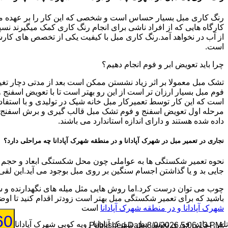
رنگ کاری مبل بسیار حساس است و شخصی که این کار را بر عهده میگیرد
کارگاه هایی که از افراد ناشی برای انجام رنگ کاری کمک میگیرند نسپار
از آب در نخواهد آمد.رنگ کاری مبل با کیفیت یکی از تخصص های کارشنا
است.
چرا باید تعویض ابر و فوم انجام دهیم؟
تشک مبل معمولا بر اثر زیاد نشستن ممکن است بعد از مدتی دچار تغیی
فوم مبل بسیار ارزان تر است از این رو بهتر است تا با تعویض اسفن
است که این کار توسط تعمیرکار مبل خانه شیک در تولیدی و با استفاد
مرحله اول تعویض اسفنج و فوم تشک مبل قالب گیری و برش اسفنج جدید
داده شده هستند و دارای اندازه استاندارد می باشند.
نجاری در تعمیر مبل در شهرک آپادانا و در منطقه شهرک آپادانا چه مراحلی دارد؟
نحوه تعمیر شکستگی ها به عواملی چون محل شکستگی ابعاد و حجم شک
جایی بد و یا گذاشتن اجسام سنگین بر روی مبل بوجود می آید.این لقی
چوب می توان درست کرد.اما روش هایی مثل میله های نگهدارنده و س
باشید که برای تعمیر شکستگی مبل بهتر است زودتر اقدام کنید تا 
شهرک آپادانا و در منطقه شهرک آپادانا
است
60
تلفن تماس فوری
تعمیر مبل شهرک آپادانا رویه کوبی شهرک آپادانا
8/9/2026 5:06:13 PM
:Published Date: