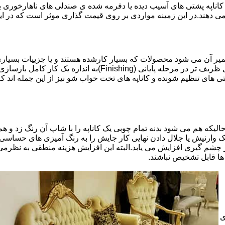
اناپه پشتی های آسیب دیده یا دفرمه شده ی صندلی های ناهارخوری یا
 می دهند.در این زمینه مواردی بر روی قیمت گذاری موثر است که در ا
تعمیر آن می شود محصولات که بسیار کارشده هستند و یا جزییات بسیاری
موثری بر میزان کار و در نتیجه دستمزد تعمیر خواهد بود.برخی کاره
ای تنظیم شونده و کاناپه های تخت خواب شو نیز از این جمله اند که
لیکه هم می شود بدنه تمام چوبی یک کاناپه را با شاپ آن رنگ زد و هم ت
یک وارنیش یا جلال دادن نهایی کار جایش را به رنگ آمیزی های حساسی
 چشم گیری افزایش می یابد.البته این افزایش هزینه منطقی به نظرم
ا قابل تشخیص نباشند.
ی