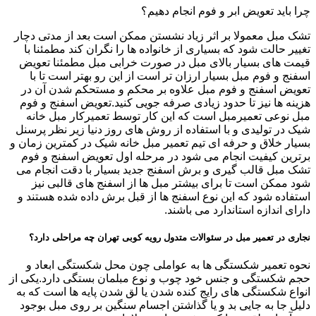
چرا باید تعویض ابر و فوم انجام دهیم؟
تشک مبل معمولا بر اثر زیاد نشستن ممکن است بعد از مدتی دچار
تغییر حالت شود که بسیاری از خانواده ها را نگران کند مطمئنا با
قیمت های بسیار بالای مبل در صورت خرابی مبل مطمئنا تعویض
اسفنج و فوم مبل بسیار ارزان تر است از این رو بهتر است تا با
تعویض اسفنج و فوم مبل علاوه بر محکم و مستحکم شدن آن در
هزینه ها نیز تا حدود زیادی صرفه جویی کنید.تعویض اسفنج و فوم
مبل نوعی تعمیرمبل است که این کار توسط تعمیرکار مبل خانه
شیک در تولیدی و با استفاده از روش های روز دنیا زیر نظر پرسنل
بسیار خلاق و حرفه ای تیم تعمیر مبل خانه شیک در کمترین زمان و
برترین کیفیت انجام می شود در مرحله اول تعویض اسفنج و فوم
تشک مبل قالب گیری و برش اسفنج جدید بسیار با دقت انجام می
شود ممکن است تا برای بیشتر مبل ها از اسفنج های قالبی نیز
استفاده شود که این نوع اسفنج ها از قبل برش داده شده هستند و
دارای اندازه استاندارد می باشند.
نجاری در تعمیر مبل در سئوالات متدول رویه کوبی تهران چه مراحلی دارد؟
نحوه تعمیر شکستگی ها به عواملی چون محل شکستگی ابعاد و
حجم شکستگی و جنس خود چوب و نوع مبلمان بستگی دارد.یکی از
انواع شکستگی های رایج کنده شدن یا لق شدن پایه ها است که به
دلیل جا به جایی بد و یا گذاشتن اجسام سنگین بر روی مبل بوجود