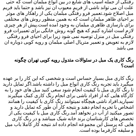
رفتگی از جمله اسیب های شایع در بین انواع مبلمان است که حتی
علت ان می تواند ناشی از فریم معیوب ان نیز باشد و حتما باید فریم
مبل اصلاح شود.تعمیر فرو رفتگی مبلمان یکی از راهکار های موثر
بر احیای ظاهر مبلمان است که به همین منظور روش های مختلفی
برای بازسازی ظاهری مبلمان به وجود امده است.پیش از هر چیزی
لازم است اشاره کنیم که هیچ گونه روش خانگی برای تعمیرات فرو
رفتگی مبل در منزل توصیه نمی شود زیرا برای احیای فرو رفتگی
لازم به تعویض و تعمیر متریال اصلی مبلمان و رویه کوبی دوباره ان
می باشد
رنگ کاری یک مبل در سئوالات متدول رویه کوبی تهران چگونه
است؟
رنگ کاری مبل بسیار حساس است و شخصی که این کار را بر عهده
میگیرد باید تجربه رنگ کاری انواع مبل را داشته باشد.اگر تمایل دارید
تا رنگ کاری مبل با کیفیت انجام شود سعی کنید مبل های خود را به
کارگاه هایی که از افراد ناشی برای انجام رنگ کاری کمک میگیرند
نسپارید.افراد ناشی هیچگاه نمیتوانند رنگ کاری با کیفیت را همانند
اشخاص با تجربه انجام دهند و نتیجه کار آن طور که تمایل دارید و
تصور میکنید از آب در نخواهد آمد.رنگ کاری مبل با کیفیت یکی از
تخصص های کارشناسان برند خانه شیک میباشد و در رنگ کاری
هایی که پرسنل این مجموعه انجام داده اند نتیجه کار کاملا باب میل
و سلیقه کارفرما بوده است.