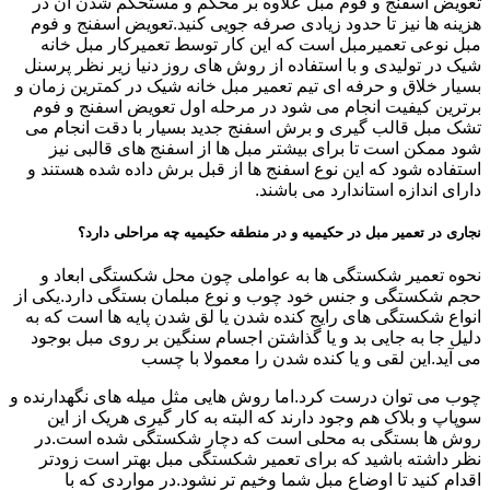
تعویض اسفنج و فوم مبل علاوه بر محکم و مستحکم شدن آن در
هزینه ها نیز تا حدود زیادی صرفه جویی کنید.تعویض اسفنج و فوم
مبل نوعی تعمیرمبل است که این کار توسط تعمیرکار مبل خانه
شیک در تولیدی و با استفاده از روش های روز دنیا زیر نظر پرسنل
بسیار خلاق و حرفه ای تیم تعمیر مبل خانه شیک در کمترین زمان و
برترین کیفیت انجام می شود در مرحله اول تعویض اسفنج و فوم
تشک مبل قالب گیری و برش اسفنج جدید بسیار با دقت انجام می
شود ممکن است تا برای بیشتر مبل ها از اسفنج های قالبی نیز
استفاده شود که این نوع اسفنج ها از قبل برش داده شده هستند و
دارای اندازه استاندارد می باشند.
نجاری در تعمیر مبل در حکیمیه و در منطقه حکیمیه چه مراحلی دارد؟
نحوه تعمیر شکستگی ها به عواملی چون محل شکستگی ابعاد و
حجم شکستگی و جنس خود چوب و نوع مبلمان بستگی دارد.یکی از
انواع شکستگی های رایج کنده شدن یا لق شدن پایه ها است که به
دلیل جا به جایی بد و یا گذاشتن اجسام سنگین بر روی مبل بوجود
می آید.این لقی و یا کنده شدن را معمولا با چسب
چوب می توان درست کرد.اما روش هایی مثل میله های نگهدارنده و
سوپاپ و بلاک هم وجود دارند که البته به کار گیری هریک از این
روش ها بستگی به محلی است که دچار شکستگی شده است.در
نظر داشته باشید که برای تعمیر شکستگی مبل بهتر است زودتر
اقدام کنید تا اوضاع مبل شما وخیم تر نشود.در مواردی که با