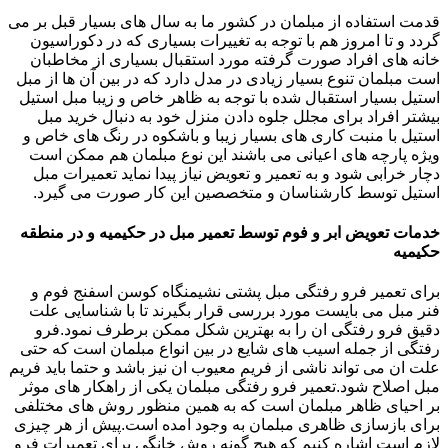
قدمت استفاده از مبلمان در کشور ما به سال های بسیار قبل بر می
گردد و تا امروز هم با توجه به تغییرات بسیاری که در دکوراسیون
خانه های افراد صورت گرفته مورد استقبال بسیاری از مخاطبان
است مبلمان تنوع بسیار زیادی در مدل دارد که در بین آن ها از مبل
استیل بسیار استقبال شده با توجه به ظاهر خاص و زیبا مبل استیل
بیشتر افراد برای مجلل جلوه دادن منزل خود به دنبال خرید مبل
استیل با منبت کاری های بسیار زیبا و باشکوه در رنگ های خاص و
ویژه پارچه های اعیانی می باشند این نوع مبلمان هم ممکن است
دچار خرابی شود و به تعمیر و تعویض نیاز پیدا نماید تعمیرات مبل
استیل توسط کارشناسان و متخصصین این کار صورت می گیرد.
خدمات تعویض ابر و فوم توسط تعمیر مبل در حکیمیه و در منطقه
حکیمیه
برای تعمیر فرو رفتگی مبل پشتی نشیمنگاه کوسن اسفنج فوم و
فنر مبل می بایست مورد بررسی قرار بگیرند تا با شناسایی علت
دقیق فرو رفتگی ان را به بهترین شکل ممکن برطرف نمود.فرو
رفتگی از جمله اسیب های شایع در بین انواع مبلمان است که حتی
علت ان می تواند ناشی از فریم معیوب ان نیز باشد و حتما باید فریم
مبل اصلاح شود.تعمیر فرو رفتگی مبلمان یکی از راهکار های موثر
بر احیای ظاهر مبلمان است که به همین منظور روش های مختلفی
برای بازسازی ظاهری مبلمان به وجود امده است.پیش از هر چیزی
لازم است اشاره کنیم که هیچ گونه روش خانگی برای تعمیرات فرو