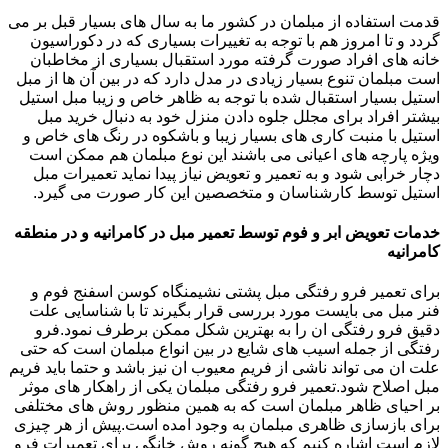
قدمت استفاده از مبلمان در کشور ما به سال های بسیار قبل بر می
گردد و تا امروز هم با توجه به تغییرات بسیاری که در دکوراسیون
خانه های افراد صورت گرفته مورد استقبال بسیاری از مخاطبان
است مبلمان تنوع بسیار زیادی در مدل دارد که در بین آن ها از مبل
استیل بسیار استقبال شده با توجه به ظاهر خاص و زیبا مبل استیل
بیشتر افراد برای مجلل جلوه دادن منزل خود به دنبال خرید مبل
استیل با منبت کاری های بسیار زیبا و باشکوه در رنگ های خاص و
ویژه پارچه های اعیانی می باشند این نوع مبلمان هم ممکن است
دچار خرابی شود و به تعمیر و تعویض نیاز پیدا نماید تعمیرات مبل
استیل توسط کارشناسان و متخصصین این کار صورت می گیرد.
خدمات تعویض ابر و فوم توسط تعمیر مبل در کامرانیه و در منطقه
کامرانیه
برای تعمیر فرو رفتگی مبل پشتی نشیمنگاه کوسن اسفنج فوم و
فنر مبل می بایست مورد بررسی قرار بگیرند تا با شناسایی علت
دقیق فرو رفتگی ان را به بهترین شکل ممکن برطرف نمود.فرو
رفتگی از جمله اسیب های شایع در بین انواع مبلمان است که حتی
علت ان می تواند ناشی از فریم معیوب ان نیز باشد و حتما باید فریم
مبل اصلاح شود.تعمیر فرو رفتگی مبلمان یکی از راهکار های موثر
بر احیای ظاهر مبلمان است که به همین منظور روش های مختلفی
برای بازسازی ظاهری مبلمان به وجود امده است.پیش از هر چیزی
لازم است اشاره کنیم که هیچ گونه روش خانگی برای تعمیرات فرو