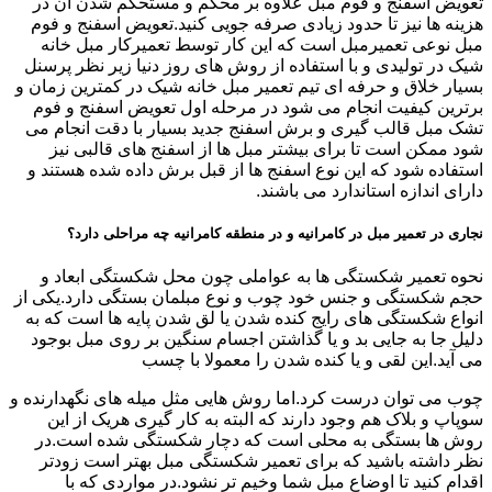
تعویض اسفنج و فوم مبل علاوه بر محکم و مستحکم شدن آن در
هزینه ها نیز تا حدود زیادی صرفه جویی کنید.تعویض اسفنج و فوم
مبل نوعی تعمیرمبل است که این کار توسط تعمیرکار مبل خانه
شیک در تولیدی و با استفاده از روش های روز دنیا زیر نظر پرسنل
بسیار خلاق و حرفه ای تیم تعمیر مبل خانه شیک در کمترین زمان و
برترین کیفیت انجام می شود در مرحله اول تعویض اسفنج و فوم
تشک مبل قالب گیری و برش اسفنج جدید بسیار با دقت انجام می
شود ممکن است تا برای بیشتر مبل ها از اسفنج های قالبی نیز
استفاده شود که این نوع اسفنج ها از قبل برش داده شده هستند و
دارای اندازه استاندارد می باشند.
نجاری در تعمیر مبل در کامرانیه و در منطقه کامرانیه چه مراحلی دارد؟
نحوه تعمیر شکستگی ها به عواملی چون محل شکستگی ابعاد و
حجم شکستگی و جنس خود چوب و نوع مبلمان بستگی دارد.یکی از
انواع شکستگی های رایج کنده شدن یا لق شدن پایه ها است که به
دلیل جا به جایی بد و یا گذاشتن اجسام سنگین بر روی مبل بوجود
می آید.این لقی و یا کنده شدن را معمولا با چسب
چوب می توان درست کرد.اما روش هایی مثل میله های نگهدارنده و
سوپاپ و بلاک هم وجود دارند که البته به کار گیری هریک از این
روش ها بستگی به محلی است که دچار شکستگی شده است.در
نظر داشته باشید که برای تعمیر شکستگی مبل بهتر است زودتر
اقدام کنید تا اوضاع مبل شما وخیم تر نشود.در مواردی که با