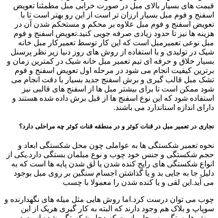
قیمت های بسیار بالای مبل در صورت خرابی مبل مطمئنا تعویض
اسفنج و فوم مبل بسیار ارزان تر است از این رو بهتر است تا با
تعویض اسفنج و فوم مبل علاوه بر محکم و مستحکم شدن آن در
هزینه ها نیز تا حدود زیادی صرفه جویی کنید.تعویض اسفنج و فوم
مبل نوعی تعمیرمبل است که این کار توسط تعمیرکار مبل خانه
شیک در تولیدی و با استفاده از روش های روز دنیا زیر نظر پرسنل
بسیار خلاق و حرفه ای تیم تعمیر مبل خانه شیک در کمترین زمان و
برترین کیفیت انجام می شود در مرحله اول تعویض اسفنج و فوم
تشک مبل قالب گیری و برش اسفنج جدید بسیار با دقت انجام می
شود ممکن است تا برای بیشتر مبل ها از اسفنج های قالبی نیز
استفاده شود که این نوع اسفنج ها از قبل برش داده شده هستند و
دارای اندازه استاندارد می باشند.
نجاری در تعمیر مبل در قنات کوثر و در منطقه قنات کوثر چه مراحلی دارد؟
نحوه تعمیر شکستگی ها به عواملی چون محل شکستگی ابعاد و
حجم شکستگی و جنس خود چوب و نوع مبلمان بستگی دارد.یکی از
انواع شکستگی های رایج کنده شدن یا لق شدن پایه ها است که به
دلیل جا به جایی بد و یا گذاشتن اجسام سنگین بر روی مبل بوجود
می آید.این لقی و یا کنده شدن را معمولا با چسب
چوب می توان درست کرد.اما روش هایی مثل میله های نگهدارنده و
سوپاپ و بلاک هم وجود دارند که البته به کار گیری هریک از این
روش ها بستگی به محلی است که دچار شکستگی شده است.در