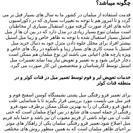
چگونه میباشد؟
قدمت استفاده از مبلمان در کشور ما به سال های بسیار قبل بر می
گردد و تا امروز هم با توجه به تغییرات بسیاری که در دکوراسیون
خانه های افراد صورت گرفته مورد استقبال بسیاری از مخاطبان
است مبلمان تنوع بسیار زیادی در مدل دارد که در بین آن ها از مبل
استیل بسیار استقبال شده با توجه به ظاهر خاص و زیبا مبل استیل
بیشتر افراد برای مجلل جلوه دادن منزل خود به دنبال خرید مبل
استیل با منبت کاری های بسیار زیبا و باشکوه در رنگ های خاص و
ویژه پارچه های اعیانی می باشند این نوع مبلمان هم ممکن است
دچار خرابی شود و به تعمیر و تعویض نیاز پیدا نماید تعمیرات مبل
استیل توسط کارشناسان و متخصصین این کار صورت می گیرد.
خدمات تعویض ابر و فوم توسط تعمیر مبل در قنات کوثر و در
منطقه قنات کوثر
برای تعمیر فرو رفتگی مبل پشتی نشیمنگاه کوسن اسفنج فوم و
فنر مبل می بایست مورد بررسی قرار بگیرند تا با شناسایی علت
دقیق فرو رفتگی ان را به بهترین شکل ممکن برطرف نمود.فرو
رفتگی از جمله اسیب های شایع در بین انواع مبلمان است که حتی
علت ان می تواند ناشی از فریم معیوب ان نیز باشد و حتما باید فریم
مبل اصلاح شود.تعمیر فرو رفتگی مبلمان یکی از راهکار های موثر
بر احیای ظاهر مبلمان است که به همین منظور روش های مختلفی