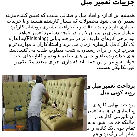
جزییات تعمیر مبل
همیشه این اندازه و ابعاد مبل و صندلی نیست که تعیین کننده هزینه
تعمیر آن می شود محصولات که بسیار کارشده هستند و یا جزییات
بسیاری دارند و باید با دقت و یا ظرافت بیشتری رویشان کارکرد
عوامل موثری بر میزان کار و در نتیجه دستمزد تعمیر خواهد
بود.برخی کارهای ظریف تر در مرحله پایانی (Finishing)به اندازه
یک کار کامل بازسازی زمان می برند و استادکاران با مهارت تر و
مجرب تری را برای رسیدن به نتیجه مطلوب طلب می کنند.دسته
های جداشونده تاشو پشتی های تنظیم شونده و کاناپه های تخت
خواب شو نیز از این جمله اند که داری اجزای متعدد مکانیکی و
غیرمکانیکی هستند.
پرداخت تعمیر مبل و
رویه کوبی مبل
پرداخت نهایی کارهای
مبلسازی در هزینه تعمیر
آن تاثیرمی گذارند.در
حالیکه هم می شود بدنه
تمام چوبی یک کاناپه را با
شاپ آن رنگ زد و هم