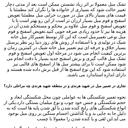
تشک مبل معمولا بر اثر زیاد نشستن ممکن است بعد از مدتی دچار
تغییر حالت شود که بسیاری از خانواده ها را نگران کند مطمئنا با
قیمت های بسیار بالای مبل در صورت خرابی مبل مطمئنا تعویض
اسفنج و فوم مبل بسیار ارزان تر است از این رو بهتر است تا با
تعویض اسفنج و فوم مبل علاوه بر محکم و مستحکم شدن آن در
هزینه ها نیز تا حدود زیادی صرفه جویی کنید.تعویض اسفنج و فوم
مبل نوعی تعمیرمبل است که این کار توسط تعمیرکار مبل خانه
شیک در تولیدی و با استفاده از روش های روز دنیا زیر نظر پرسنل
بسیار خلاق و حرفه ای تیم تعمیر مبل خانه شیک در کمترین زمان و
برترین کیفیت انجام می شود در مرحله اول تعویض اسفنج و فوم
تشک مبل قالب گیری و برش اسفنج جدید بسیار با دقت انجام می
شود ممکن است تا برای بیشتر مبل ها از اسفنج های قالبی نیز
استفاده شود که این نوع اسفنج ها از قبل برش داده شده هستند و
دارای اندازه استاندارد می باشند.
نجاری در تعمیر مبل در شهید هرندی و در منطقه شهید هرندی چه مراحلی دارد؟
نحوه تعمیر شکستگی ها به عواملی چون محل شکستگی ابعاد و
حجم شکستگی و جنس خود چوب و نوع مبلمان بستگی دارد.یکی از
انواع شکستگی های رایج کنده شدن یا لق شدن پایه ها است که به
دلیل جا به جایی بد و یا گذاشتن اجسام سنگین بر روی مبل بوجود
می آید.این لقی و یا کنده شدن را معمولا با چسب