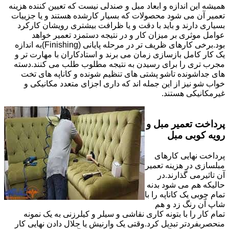
همیشه این اندازه و ابعاد مبل و صندلی نیست که تعیین کننده هزینه
تعمیر آن می شود محصولات که بسیار کارشده هستند و یا جزییات
بسیاری دارند و باید با دقت و یا ظرافت بیشتری رویشان کارکرد
عوامل موثری بر میزان کار و در نتیجه دستمزد تعمیر خواهد
بود.برخی کارهای ظریف تر در مرحله پایانی (Finishing)به اندازه
یک کار کامل بازسازی زمان می برند و استادکاران با مهارت تر و
مجرب تری را برای رسیدن به نتیجه مطلوب طلب می کنند.دسته
های جداشونده تاشو پشتی های تنظیم شونده و کاناپه های تخت
خواب شو نیز از این جمله اند که داری اجزای متعدد مکانیکی و
غیرمکانیکی هستند.
پرداخت تعمیر مبل و
رویه کوبی مبل
پرداخت نهایی کارهای
مبلسازی در هزینه تعمیر
آن تاثیرمی گذارند.در
حالیکه هم می شود بدنه
تمام چوبی یک کاناپه را با
شاپ آن رنگ زد و هم
تمام کار را با بتونه کاری نقاشی و سیلر و کیلرزنی به یک نمونه
منحصربفردتر تبدیل کرد.وقتی یک وارنیش یا جلال دادن نهایی کار