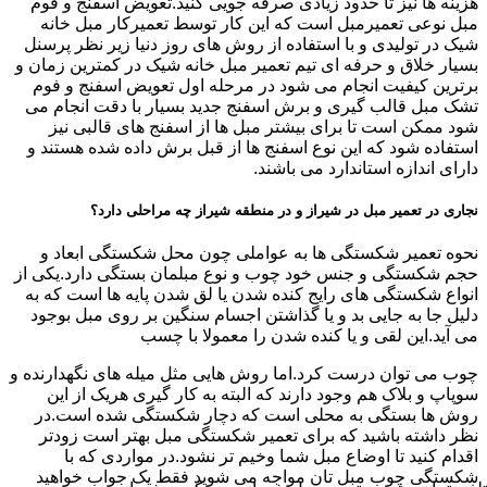
هزینه ها نیز تا حدود زیادی صرفه جویی کنید.تعویض اسفنج و فوم
مبل نوعی تعمیرمبل است که این کار توسط تعمیرکار مبل خانه
شیک در تولیدی و با استفاده از روش های روز دنیا زیر نظر پرسنل
بسیار خلاق و حرفه ای تیم تعمیر مبل خانه شیک در کمترین زمان و
برترین کیفیت انجام می شود در مرحله اول تعویض اسفنج و فوم
تشک مبل قالب گیری و برش اسفنج جدید بسیار با دقت انجام می
شود ممکن است تا برای بیشتر مبل ها از اسفنج های قالبی نیز
استفاده شود که این نوع اسفنج ها از قبل برش داده شده هستند و
دارای اندازه استاندارد می باشند.
نجاری در تعمیر مبل در شیراز و در منطقه شیراز چه مراحلی دارد؟
نحوه تعمیر شکستگی ها به عواملی چون محل شکستگی ابعاد و
حجم شکستگی و جنس خود چوب و نوع مبلمان بستگی دارد.یکی از
انواع شکستگی های رایج کنده شدن یا لق شدن پایه ها است که به
دلیل جا به جایی بد و یا گذاشتن اجسام سنگین بر روی مبل بوجود
می آید.این لقی و یا کنده شدن را معمولا با چسب
چوب می توان درست کرد.اما روش هایی مثل میله های نگهدارنده و
سوپاپ و بلاک هم وجود دارند که البته به کار گیری هریک از این
روش ها بستگی به محلی است که دچار شکستگی شده است.در
نظر داشته باشید که برای تعمیر شکستگی مبل بهتر است زودتر
اقدام کنید تا اوضاع مبل شما وخیم تر نشود.در مواردی که با
شکستگی چوب مبل تان مواجه می شوید فقط یک جواب خواهید