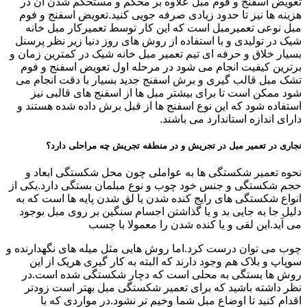
تعویض اسفنج و فوم مبل علاوه بر محکم و مستحکم شدن آن در
هزینه ها نیز تا حدود زیادی صرفه جویی کنید.تعویض اسفنج و فوم
مبل نوعی تعمیرمبل است که این کار توسط تعمیرکار مبل خانه
شیک در تولیدی و با استفاده از روش های روز دنیا زیر نظر پرسنل
بسیار خلاق و حرفه ای تیم تعمیر مبل خانه شیک در کمترین زمان و
برترین کیفیت انجام می شود در مرحله اول تعویض اسفنج و فوم
تشک مبل قالب گیری و برش اسفنج جدید بسیار با دقت انجام می
شود ممکن است تا برای بیشتر مبل ها از اسفنج های قالبی نیز
استفاده شود که این نوع اسفنج ها از قبل برش داده شده هستند و
دارای اندازه استاندارد می باشند.
نجاری در تعمیر مبل در تجریش و در منطقه تجریش چه مراحلی دارد؟
نحوه تعمیر شکستگی ها به عواملی چون محل شکستگی ابعاد و
حجم شکستگی و جنس خود چوب و نوع مبلمان بستگی دارد.یکی از
انواع شکستگی های رایج کنده شدن یا لق شدن پایه ها است که به
دلیل جا به جایی بد و یا گذاشتن اجسام سنگین بر روی مبل بوجود
می آید.این لقی و یا کنده شدن را معمولا با چسب
چوب می توان درست کرد.اما روش هایی مثل میله های نگهدارنده و
سوپاپ و بلاک هم وجود دارند که البته به کار گیری هریک از این
روش ها بستگی به محلی است که دچار شکستگی شده است.در
نظر داشته باشید که برای تعمیر شکستگی مبل بهتر است زودتر
اقدام کنید تا اوضاع مبل شما وخیم تر نشود.در مواردی که با