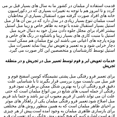
قدمت استفاده از مبلمان در کشور ما به سال های بسیار قبل بر می
گردد و تا امروز هم با توجه به تغییرات بسیاری که در دکوراسیون
خانه های افراد صورت گرفته مورد استقبال بسیاری از مخاطبان
است مبلمان تنوع بسیار زیادی در مدل دارد که در بین آن ها از مبل
استیل بسیار استقبال شده با توجه به ظاهر خاص و زیبا مبل استیل
بیشتر افراد برای مجلل جلوه دادن منزل خود به دنبال خرید مبل
استیل با منبت کاری های بسیار زیبا و باشکوه در رنگ های خاص و
ویژه پارچه های اعیانی می باشند این نوع مبلمان هم ممکن است
دچار خرابی شود و به تعمیر و تعویض نیاز پیدا نماید تعمیرات مبل
استیل توسط کارشناسان و متخصصین این کار صورت می گیرد.
خدمات تعویض ابر و فوم توسط تعمیر مبل در تجریش و در منطقه
تجریش
برای تعمیر فرو رفتگی مبل پشتی نشیمنگاه کوسن اسفنج فوم و
فنر مبل می بایست مورد بررسی قرار بگیرند تا با شناسایی علت
دقیق فرو رفتگی ان را به بهترین شکل ممکن برطرف نمود.فرو
رفتگی از جمله اسیب های شایع در بین انواع مبلمان است که حتی
علت ان می تواند ناشی از فریم معیوب ان نیز باشد و حتما باید فریم
مبل اصلاح شود.تعمیر فرو رفتگی مبلمان یکی از راهکار های موثر
بر احیای ظاهر مبلمان است که به همین منظور روش های مختلفی
برای بازسازی ظاهری مبلمان به وجود امده است.پیش از هر چیزی
لازم است اشاره کنیم که هیچ گونه روش خانگی برای تعمیرات فرو