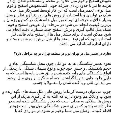
تعویض اسفنج و فوم مبل علاوه بر محکم و مستحکم شدن آن در
هزینه ها نیز تا حدود زیادی صرفه جویی کنید.تعویض اسفنج و فوم
مبل نوعی تعمیرمبل است که این کار توسط تعمیرکار مبل خانه
شیک در تولیدی و با استفاده از روش های روز دنیا زیر نظر پرسنل
بسیار خلاق و حرفه ای تیم تعمیر مبل خانه شیک در کمترین زمان و
برترین کیفیت انجام می شود در مرحله اول تعویض اسفنج و فوم
تشک مبل قالب گیری و برش اسفنج جدید بسیار با دقت انجام می
شود ممکن است تا برای بیشتر مبل ها از اسفنج های قالبی نیز
استفاده شود که این نوع اسفنج ها از قبل برش داده شده هستند و
دارای اندازه استاندارد می باشند.
نجاری در تعمیر مبل در تهران نو و در منطقه تهران نو چه مراحلی دارد؟
نحوه تعمیر شکستگی ها به عواملی چون محل شکستگی ابعاد و
حجم شکستگی و جنس خود چوب و نوع مبلمان بستگی دارد.یکی از
انواع شکستگی های رایج کنده شدن یا لق شدن پایه ها است که به
دلیل جا به جایی بد و یا گذاشتن اجسام سنگین بر روی مبل بوجود
می آید.این لقی و یا کنده شدن را معمولا با چسب
چوب می توان درست کرد.اما روش هایی مثل میله های نگهدارنده و
سوپاپ و بلاک هم وجود دارند که البته به کار گیری هریک از این
روش ها بستگی به محلی است که دچار شکستگی شده است.در
نظر داشته باشید که برای تعمیر شکستگی مبل بهتر است زودتر
اقدام کنید تا اوضاع مبل شما وخیم تر نشود.در مواردی که با