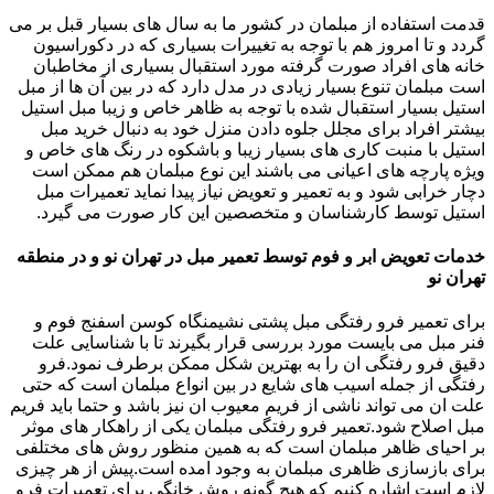
قدمت استفاده از مبلمان در کشور ما به سال های بسیار قبل بر می
گردد و تا امروز هم با توجه به تغییرات بسیاری که در دکوراسیون
خانه های افراد صورت گرفته مورد استقبال بسیاری از مخاطبان
است مبلمان تنوع بسیار زیادی در مدل دارد که در بین آن ها از مبل
استیل بسیار استقبال شده با توجه به ظاهر خاص و زیبا مبل استیل
بیشتر افراد برای مجلل جلوه دادن منزل خود به دنبال خرید مبل
استیل با منبت کاری های بسیار زیبا و باشکوه در رنگ های خاص و
ویژه پارچه های اعیانی می باشند این نوع مبلمان هم ممکن است
دچار خرابی شود و به تعمیر و تعویض نیاز پیدا نماید تعمیرات مبل
استیل توسط کارشناسان و متخصصین این کار صورت می گیرد.
خدمات تعویض ابر و فوم توسط تعمیر مبل در تهران نو و در منطقه
تهران نو
برای تعمیر فرو رفتگی مبل پشتی نشیمنگاه کوسن اسفنج فوم و
فنر مبل می بایست مورد بررسی قرار بگیرند تا با شناسایی علت
دقیق فرو رفتگی ان را به بهترین شکل ممکن برطرف نمود.فرو
رفتگی از جمله اسیب های شایع در بین انواع مبلمان است که حتی
علت ان می تواند ناشی از فریم معیوب ان نیز باشد و حتما باید فریم
مبل اصلاح شود.تعمیر فرو رفتگی مبلمان یکی از راهکار های موثر
بر احیای ظاهر مبلمان است که به همین منظور روش های مختلفی
برای بازسازی ظاهری مبلمان به وجود امده است.پیش از هر چیزی
لازم است اشاره کنیم که هیچ گونه روش خانگی برای تعمیرات فرو