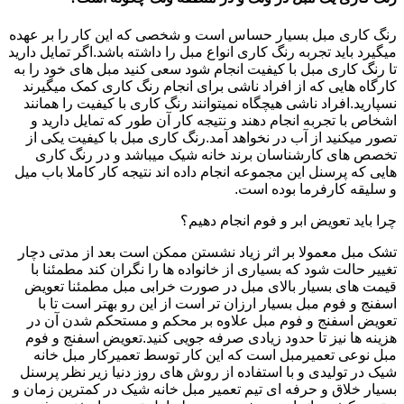
رنگ کاری مبل بسیار حساس است و شخصی که این کار را بر عهده
میگیرد باید تجربه رنگ کاری انواع مبل را داشته باشد.اگر تمایل دارید
تا رنگ کاری مبل با کیفیت انجام شود سعی کنید مبل های خود را به
کارگاه هایی که از افراد ناشی برای انجام رنگ کاری کمک میگیرند
نسپارید.افراد ناشی هیچگاه نمیتوانند رنگ کاری با کیفیت را همانند
اشخاص با تجربه انجام دهند و نتیجه کار آن طور که تمایل دارید و
تصور میکنید از آب در نخواهد آمد.رنگ کاری مبل با کیفیت یکی از
تخصص های کارشناسان برند خانه شیک میباشد و در رنگ کاری
هایی که پرسنل این مجموعه انجام داده اند نتیجه کار کاملا باب میل
و سلیقه کارفرما بوده است.
چرا باید تعویض ابر و فوم انجام دهیم؟
تشک مبل معمولا بر اثر زیاد نشستن ممکن است بعد از مدتی دچار
تغییر حالت شود که بسیاری از خانواده ها را نگران کند مطمئنا با
قیمت های بسیار بالای مبل در صورت خرابی مبل مطمئنا تعویض
اسفنج و فوم مبل بسیار ارزان تر است از این رو بهتر است تا با
تعویض اسفنج و فوم مبل علاوه بر محکم و مستحکم شدن آن در
هزینه ها نیز تا حدود زیادی صرفه جویی کنید.تعویض اسفنج و فوم
مبل نوعی تعمیرمبل است که این کار توسط تعمیرکار مبل خانه
شیک در تولیدی و با استفاده از روش های روز دنیا زیر نظر پرسنل
بسیار خلاق و حرفه ای تیم تعمیر مبل خانه شیک در کمترین زمان و