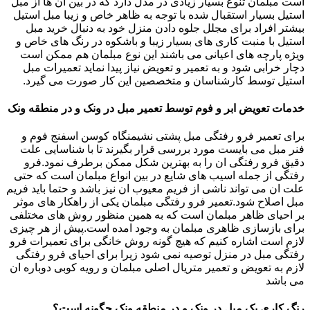
است مبلمان تنوع بسیار زیادی در مدل دارد که در بین آن ها از مبل
استیل بسیار استقبال شده با توجه به ظاهر خاص و زیبا مبل استیل
بیشتر افراد برای مجلل جلوه دادن منزل خود به دنبال خرید مبل
استیل با منبت کاری های بسیار زیبا و باشکوه در رنگ های خاص و
ویژه پارچه های اعیانی می باشند این نوع مبلمان هم ممکن است
دچار خرابی شود و به تعمیر و تعویض نیاز پیدا نماید تعمیرات مبل
استیل توسط کارشناسان و متخصصین این کار صورت می گیرد.
خدمات تعویض ابر و فوم توسط تعمیر مبل در ونک و در منطقه ونک
برای تعمیر فرو رفتگی مبل پشتی نشیمنگاه کوسن اسفنج فوم و
فنر مبل می بایست مورد بررسی قرار بگیرند تا با شناسایی علت
دقیق فرو رفتگی ان را به بهترین شکل ممکن برطرف نمود.فرو
رفتگی از جمله اسیب های شایع در بین انواع مبلمان است که حتی
علت ان می تواند ناشی از فریم معیوب ان نیز باشد و حتما باید فریم
مبل اصلاح شود.تعمیر فرو رفتگی مبلمان یکی از راهکار های موثر
بر احیای ظاهر مبلمان است که به همین منظور روش های مختلفی
برای بازسازی ظاهری مبلمان به وجود امده است.پیش از هر چیزی
لازم است اشاره کنیم که هیچ گونه روش خانگی برای تعمیرات فرو
رفتگی مبل در منزل توصیه نمی شود زیرا برای احیای فرو رفتگی
لازم به تعویض و تعمیر متریال اصلی مبلمان و رویه کوبی دوباره ان
می باشد
رنگ کاری یک مبل در ونک و در منطقه ونک چگونه است؟