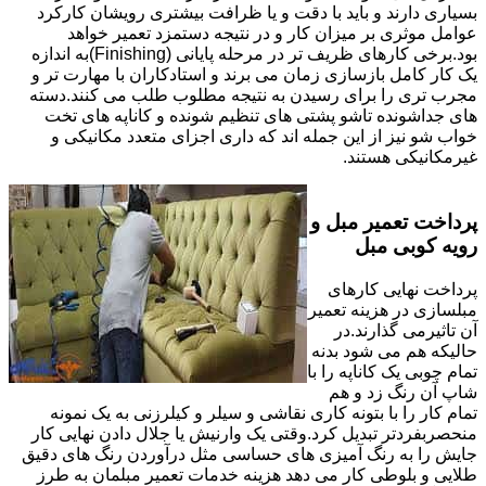
بسیاری دارند و باید با دقت و یا ظرافت بیشتری رویشان کارکرد
عوامل موثری بر میزان کار و در نتیجه دستمزد تعمیر خواهد
بود.برخی کارهای ظریف تر در مرحله پایانی (Finishing)به اندازه
یک کار کامل بازسازی زمان می برند و استادکاران با مهارت تر و
مجرب تری را برای رسیدن به نتیجه مطلوب طلب می کنند.دسته
های جداشونده تاشو پشتی های تنظیم شونده و کاناپه های تخت
خواب شو نیز از این جمله اند که داری اجزای متعدد مکانیکی و
غیرمکانیکی هستند.
پرداخت تعمیر مبل و
رویه کوبی مبل
پرداخت نهایی کارهای
مبلسازی در هزینه تعمیر
آن تاثیرمی گذارند.در
حالیکه هم می شود بدنه
تمام چوبی یک کاناپه را با
شاپ آن رنگ زد و هم
تمام کار را با بتونه کاری نقاشی و سیلر و کیلرزنی به یک نمونه
منحصربفردتر تبدیل کرد.وقتی یک وارنیش یا جلال دادن نهایی کار
جایش را به رنگ آمیزی های حساسی مثل درآوردن رنگ های دقیق
طلایی و بلوطی کار می دهد هزینه خدمات تعمیر مبلمان به طرز