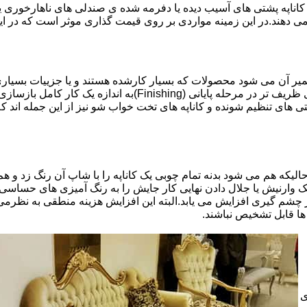
اناپه پشتی های آسیب دیده یا دفرمه شده ی صندلی های ناهارخوری یا
 می دهند.در این زمینه مواردی بر روی قیمت گذاری موثر است که در ا
تعمیر آن می شود محصولات که بسیار کارشده هستند و یا جزییات بسیاری
موثری بر میزان کار و در نتیجه دستمزد تعمیر خواهد بود.برخی کاره
ای تنظیم شونده و کاناپه های تخت خواب شو نیز از این جمله اند که
لیکه هم می شود بدنه تمام چوبی یک کاناپه را با شاپ آن رنگ زد و هم ت
یک وارنیش یا جلال دادن نهایی کار جایش را به رنگ آمیزی های حساسی
 چشم گیری افزایش می یابد.البته این افزایش هزینه منطقی به نظرم
ا قابل تشخیص نباشند.
ی