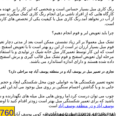
رنگ کاری مبل بسیار حساس است و شخصی که این کار را بر عهده میگیرد
کارگاه هایی که از افراد ناشی برای انجام رنگ کاری کمک میگیرند نسپار
از آب در نخواهد آمد.رنگ کاری مبل با کیفیت یکی از تخصص های کارشنا
است.
چرا باید تعویض ابر و فوم انجام دهیم؟
تشک مبل معمولا بر اثر زیاد نشستن ممکن است بعد از مدتی دچار تغیی
فوم مبل بسیار ارزان تر است از این رو بهتر است تا با تعویض اسفن
است که این کار توسط تعمیرکار مبل خانه شیک در تولیدی و با استفاد
مرحله اول تعویض اسفنج و فوم تشک مبل قالب گیری و برش اسفنج جدید
داده شده هستند و دارای اندازه استاندارد می باشند.
نجاری در تعمیر مبل در یوسف آباد و در منطقه یوسف آباد چه مراحلی دارد؟
نحوه تعمیر شکستگی ها به عواملی چون محل شکستگی ابعاد و حجم شک
جایی بد و یا گذاشتن اجسام سنگین بر روی مبل بوجود می آید.این لقی
چوب می توان درست کرد.اما روش هایی مثل میله های نگهدارنده و س
باشید که برای تعمیر شکستگی مبل بهتر است زودتر اقدام کنید تا 
یوسف آباد و در منطقه یوسف آباد
است
9760
تلفن تماس فوری
تعمیر مبل یوسف آباد رویه کوبی یوسف آباد
8/7/2026 4:20:54 PM
:Published Date: