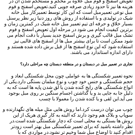
تعویض اسفنج و فوم مبل علاوه بر محکم و مستحکم شدن آن در
هزینه ها نیز تا حدود زیادی صرفه جویی کنید.تعویض اسفنج و فوم
مبل نوعی تعمیرمبل است که این کار توسط تعمیرکار مبل خانه
شیک در تولیدی و با استفاده از روش های روز دنیا زیر نظر پرسنل
بسیار خلاق و حرفه ای تیم تعمیر مبل خانه شیک در کمترین زمان و
برترین کیفیت انجام می شود در مرحله اول تعویض اسفنج و فوم
تشک مبل قالب گیری و برش اسفنج جدید بسیار با دقت انجام می
شود ممکن است تا برای بیشتر مبل ها از اسفنج های قالبی نیز
استفاده شود که این نوع اسفنج ها از قبل برش داده شده هستند و
دارای اندازه استاندارد می باشند.
نجاری در تعمیر مبل در دبستان و در منطقه دبستان چه مراحلی دارد؟
نحوه تعمیر شکستگی ها به عواملی چون محل شکستگی ابعاد و
حجم شکستگی و جنس خود چوب و نوع مبلمان بستگی دارد.یکی از
انواع شکستگی های رایج کنده شدن یا لق شدن پایه ها است که به
دلیل جا به جایی بد و یا گذاشتن اجسام سنگین بر روی مبل بوجود
می آید.این لقی و یا کنده شدن را معمولا با چسب
چوب می توان درست کرد.اما روش هایی مثل میله های نگهدارنده و
سوپاپ و بلاک هم وجود دارند که البته به کار گیری هریک از این
روش ها بستگی به محلی است که دچار شکستگی شده است.در
نظر داشته باشید که برای تعمیر شکستگی مبل بهتر است زودتر
اقدام کنید تا اوضاع مبل شما وخیم تر نشود.در مواردی که با