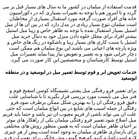
قدمت استفاده از مبلمان در کشور ما به سال های بسیار قبل بر می
گردد و تا امروز هم با توجه به تغییرات بسیاری که در دکوراسیون
خانه های افراد صورت گرفته مورد استقبال بسیاری از مخاطبان
است مبلمان تنوع بسیار زیادی در مدل دارد که در بین آن ها از مبل
استیل بسیار استقبال شده با توجه به ظاهر خاص و زیبا مبل استیل
بیشتر افراد برای مجلل جلوه دادن منزل خود به دنبال خرید مبل
استیل با منبت کاری های بسیار زیبا و باشکوه در رنگ های خاص و
ویژه پارچه های اعیانی می باشند این نوع مبلمان هم ممکن است
دچار خرابی شود و به تعمیر و تعویض نیاز پیدا نماید تعمیرات مبل
استیل توسط کارشناسان و متخصصین این کار صورت می گیرد.
خدمات تعویض ابر و فوم توسط تعمیر مبل در ابوسعید و در منطقه
ابوسعید
برای تعمیر فرو رفتگی مبل پشتی نشیمنگاه کوسن اسفنج فوم و
فنر مبل می بایست مورد بررسی قرار بگیرند تا با شناسایی علت
دقیق فرو رفتگی ان را به بهترین شکل ممکن برطرف نمود.فرو
رفتگی از جمله اسیب های شایع در بین انواع مبلمان است که حتی
علت ان می تواند ناشی از فریم معیوب ان نیز باشد و حتما باید فریم
مبل اصلاح شود.تعمیر فرو رفتگی مبلمان یکی از راهکار های موثر
بر احیای ظاهر مبلمان است که به همین منظور روش های مختلفی
برای بازسازی ظاهری مبلمان به وجود امده است.پیش از هر چیزی
لازم است اشاره کنیم که هیچ گونه روش خانگی برای تعمیرات فرو