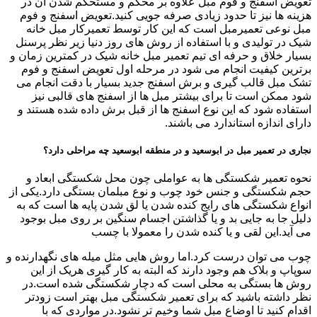
تعویض اسفنج و فوم مبل علاوه بر محکم و مستحکم شدن آن در
هزینه ها نیز تا حدود زیادی صرفه جویی کنید.تعویض اسفنج و فوم
مبل نوعی تعمیرمبل است که این کار توسط تعمیرکار مبل خانه
شیک در تولیدی و با استفاده از روش های روز دنیا زیر نظر پرسنل
بسیار خلاق و حرفه ای تیم تعمیر مبل خانه شیک در کمترین زمان و
برترین کیفیت انجام می شود در مرحله اول تعویض اسفنج و فوم
تشک مبل قالب گیری و برش اسفنج جدید بسیار با دقت انجام می
شود ممکن است تا برای بیشتر مبل ها از اسفنج های قالبی نیز
استفاده شود که این نوع اسفنج ها از قبل برش داده شده هستند و
دارای اندازه استاندارد می باشند.
نجاری در تعمیر مبل در ابوسعید و در منطقه ابوسعید چه مراحلی دارد؟
نحوه تعمیر شکستگی ها به عواملی چون محل شکستگی ابعاد و
حجم شکستگی و جنس خود چوب و نوع مبلمان بستگی دارد.یکی از
انواع شکستگی های رایج کنده شدن یا لق شدن پایه ها است که به
دلیل جا به جایی بد و یا گذاشتن اجسام سنگین بر روی مبل بوجود
می آید.این لقی و یا کنده شدن را معمولا با چسب
چوب می توان درست کرد.اما روش هایی مثل میله های نگهدارنده و
سوپاپ و بلاک هم وجود دارند که البته به کار گیری هریک از این
روش ها بستگی به محلی است که دچار شکستگی شده است.در
نظر داشته باشید که برای تعمیر شکستگی مبل بهتر است زودتر
اقدام کنید تا اوضاع مبل شما وخیم تر نشود.در مواردی که با