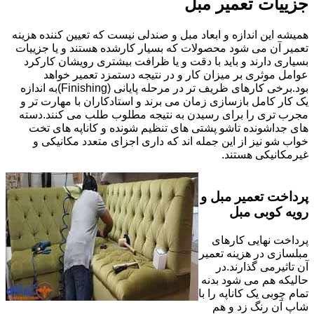
جزییات تعمیر مبل
همیشه این اندازه و ابعاد مبل و صندلی نیست که تعیین کننده هزینه
تعمیر آن می شود محصولات که بسیار کارشده هستند و یا جزییات
بسیاری دارند و باید با دقت و یا ظرافت بیشتری رویشان کارکرد
عوامل موثری بر میزان کار و در نتیجه دستمزد تعمیر خواهد
بود.برخی کارهای ظریف تر در مرحله پایانی (Finishing)به اندازه
یک کار کامل بازسازی زمان می برند و استادکاران با مهارت تر و
مجرب تری را برای رسیدن به نتیجه مطلوب طلب می کنند.دسته
های جداشونده تاشو پشتی های تنظیم شونده و کاناپه های تخت
خواب شو نیز از این جمله اند که داری اجزای متعدد مکانیکی و
غیرمکانیکی هستند.
پرداخت تعمیر مبل و
رویه کوبی مبل
پرداخت نهایی کارهای
مبلسازی در هزینه تعمیر
آن تاثیرمی گذارند.در
حالیکه هم می شود بدنه
تمام چوبی یک کاناپه را با
شاپ آن رنگ زد و هم