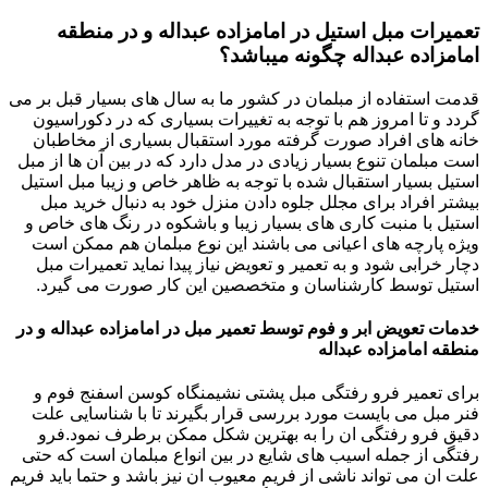
تعمیرات مبل استیل در امامزاده عبداله و در منطقه
امامزاده عبداله چگونه میباشد؟
قدمت استفاده از مبلمان در کشور ما به سال های بسیار قبل بر می
گردد و تا امروز هم با توجه به تغییرات بسیاری که در دکوراسیون
خانه های افراد صورت گرفته مورد استقبال بسیاری از مخاطبان
است مبلمان تنوع بسیار زیادی در مدل دارد که در بین آن ها از مبل
استیل بسیار استقبال شده با توجه به ظاهر خاص و زیبا مبل استیل
بیشتر افراد برای مجلل جلوه دادن منزل خود به دنبال خرید مبل
استیل با منبت کاری های بسیار زیبا و باشکوه در رنگ های خاص و
ویژه پارچه های اعیانی می باشند این نوع مبلمان هم ممکن است
دچار خرابی شود و به تعمیر و تعویض نیاز پیدا نماید تعمیرات مبل
استیل توسط کارشناسان و متخصصین این کار صورت می گیرد.
خدمات تعویض ابر و فوم توسط تعمیر مبل در امامزاده عبداله و در
منطقه امامزاده عبداله
برای تعمیر فرو رفتگی مبل پشتی نشیمنگاه کوسن اسفنج فوم و
فنر مبل می بایست مورد بررسی قرار بگیرند تا با شناسایی علت
دقیق فرو رفتگی ان را به بهترین شکل ممکن برطرف نمود.فرو
رفتگی از جمله اسیب های شایع در بین انواع مبلمان است که حتی
علت ان می تواند ناشی از فریم معیوب ان نیز باشد و حتما باید فریم