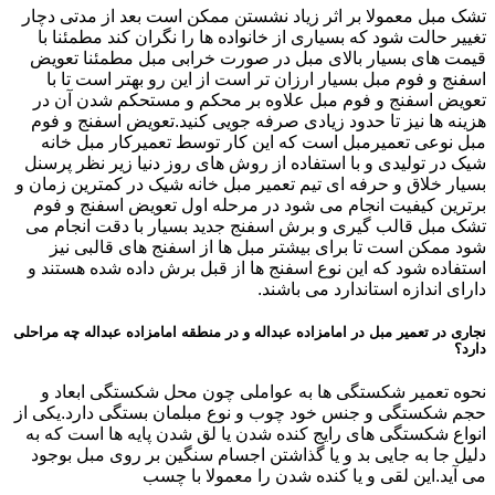
تشک مبل معمولا بر اثر زیاد نشستن ممکن است بعد از مدتی دچار
تغییر حالت شود که بسیاری از خانواده ها را نگران کند مطمئنا با
قیمت های بسیار بالای مبل در صورت خرابی مبل مطمئنا تعویض
اسفنج و فوم مبل بسیار ارزان تر است از این رو بهتر است تا با
تعویض اسفنج و فوم مبل علاوه بر محکم و مستحکم شدن آن در
هزینه ها نیز تا حدود زیادی صرفه جویی کنید.تعویض اسفنج و فوم
مبل نوعی تعمیرمبل است که این کار توسط تعمیرکار مبل خانه
شیک در تولیدی و با استفاده از روش های روز دنیا زیر نظر پرسنل
بسیار خلاق و حرفه ای تیم تعمیر مبل خانه شیک در کمترین زمان و
برترین کیفیت انجام می شود در مرحله اول تعویض اسفنج و فوم
تشک مبل قالب گیری و برش اسفنج جدید بسیار با دقت انجام می
شود ممکن است تا برای بیشتر مبل ها از اسفنج های قالبی نیز
استفاده شود که این نوع اسفنج ها از قبل برش داده شده هستند و
دارای اندازه استاندارد می باشند.
نجاری در تعمیر مبل در امامزاده عبداله و در منطقه امامزاده عبداله چه مراحلی
دارد؟
نحوه تعمیر شکستگی ها به عواملی چون محل شکستگی ابعاد و
حجم شکستگی و جنس خود چوب و نوع مبلمان بستگی دارد.یکی از
انواع شکستگی های رایج کنده شدن یا لق شدن پایه ها است که به
دلیل جا به جایی بد و یا گذاشتن اجسام سنگین بر روی مبل بوجود
می آید.این لقی و یا کنده شدن را معمولا با چسب