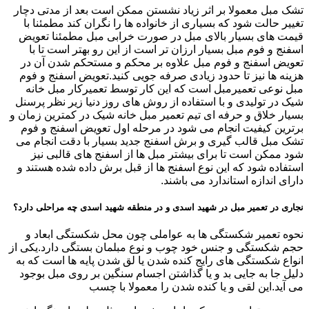
تشک مبل معمولا بر اثر زیاد نشستن ممکن است بعد از مدتی دچار
تغییر حالت شود که بسیاری از خانواده ها را نگران کند مطمئنا با
قیمت های بسیار بالای مبل در صورت خرابی مبل مطمئنا تعویض
اسفنج و فوم مبل بسیار ارزان تر است از این رو بهتر است تا با
تعویض اسفنج و فوم مبل علاوه بر محکم و مستحکم شدن آن در
هزینه ها نیز تا حدود زیادی صرفه جویی کنید.تعویض اسفنج و فوم
مبل نوعی تعمیرمبل است که این کار توسط تعمیرکار مبل خانه
شیک در تولیدی و با استفاده از روش های روز دنیا زیر نظر پرسنل
بسیار خلاق و حرفه ای تیم تعمیر مبل خانه شیک در کمترین زمان و
برترین کیفیت انجام می شود در مرحله اول تعویض اسفنج و فوم
تشک مبل قالب گیری و برش اسفنج جدید بسیار با دقت انجام می
شود ممکن است تا برای بیشتر مبل ها از اسفنج های قالبی نیز
استفاده شود که این نوع اسفنج ها از قبل برش داده شده هستند و
دارای اندازه استاندارد می باشند.
نجاری در تعمیر مبل در شهید اسدی و در منطقه شهید اسدی چه مراحلی دارد؟
نحوه تعمیر شکستگی ها به عواملی چون محل شکستگی ابعاد و
حجم شکستگی و جنس خود چوب و نوع مبلمان بستگی دارد.یکی از
انواع شکستگی های رایج کنده شدن یا لق شدن پایه ها است که به
دلیل جا به جایی بد و یا گذاشتن اجسام سنگین بر روی مبل بوجود
می آید.این لقی و یا کنده شدن را معمولا با چسب