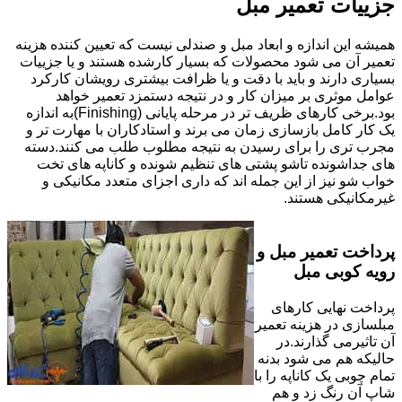
جزییات تعمیر مبل
همیشه این اندازه و ابعاد مبل و صندلی نیست که تعیین کننده هزینه
تعمیر آن می شود محصولات که بسیار کارشده هستند و یا جزییات
بسیاری دارند و باید با دقت و یا ظرافت بیشتری رویشان کارکرد
عوامل موثری بر میزان کار و در نتیجه دستمزد تعمیر خواهد
بود.برخی کارهای ظریف تر در مرحله پایانی (Finishing)به اندازه
یک کار کامل بازسازی زمان می برند و استادکاران با مهارت تر و
مجرب تری را برای رسیدن به نتیجه مطلوب طلب می کنند.دسته
های جداشونده تاشو پشتی های تنظیم شونده و کاناپه های تخت
خواب شو نیز از این جمله اند که داری اجزای متعدد مکانیکی و
غیرمکانیکی هستند.
پرداخت تعمیر مبل و
رویه کوبی مبل
پرداخت نهایی کارهای
مبلسازی در هزینه تعمیر
آن تاثیرمی گذارند.در
حالیکه هم می شود بدنه
تمام چوبی یک کاناپه را با
شاپ آن رنگ زد و هم