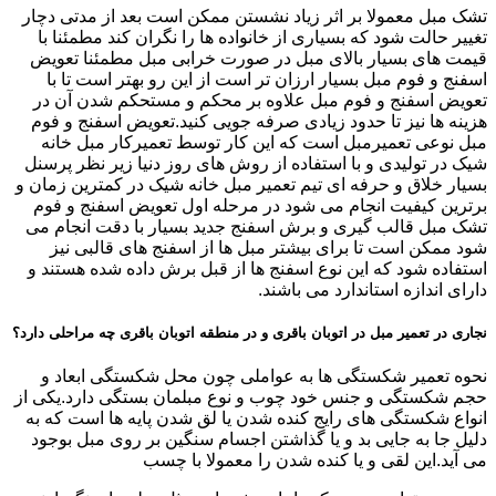
تشک مبل معمولا بر اثر زیاد نشستن ممکن است بعد از مدتی دچار
تغییر حالت شود که بسیاری از خانواده ها را نگران کند مطمئنا با
قیمت های بسیار بالای مبل در صورت خرابی مبل مطمئنا تعویض
اسفنج و فوم مبل بسیار ارزان تر است از این رو بهتر است تا با
تعویض اسفنج و فوم مبل علاوه بر محکم و مستحکم شدن آن در
هزینه ها نیز تا حدود زیادی صرفه جویی کنید.تعویض اسفنج و فوم
مبل نوعی تعمیرمبل است که این کار توسط تعمیرکار مبل خانه
شیک در تولیدی و با استفاده از روش های روز دنیا زیر نظر پرسنل
بسیار خلاق و حرفه ای تیم تعمیر مبل خانه شیک در کمترین زمان و
برترین کیفیت انجام می شود در مرحله اول تعویض اسفنج و فوم
تشک مبل قالب گیری و برش اسفنج جدید بسیار با دقت انجام می
شود ممکن است تا برای بیشتر مبل ها از اسفنج های قالبی نیز
استفاده شود که این نوع اسفنج ها از قبل برش داده شده هستند و
دارای اندازه استاندارد می باشند.
نجاری در تعمیر مبل در اتوبان باقری و در منطقه اتوبان باقری چه مراحلی دارد؟
نحوه تعمیر شکستگی ها به عواملی چون محل شکستگی ابعاد و
حجم شکستگی و جنس خود چوب و نوع مبلمان بستگی دارد.یکی از
انواع شکستگی های رایج کنده شدن یا لق شدن پایه ها است که به
دلیل جا به جایی بد و یا گذاشتن اجسام سنگین بر روی مبل بوجود
می آید.این لقی و یا کنده شدن را معمولا با چسب