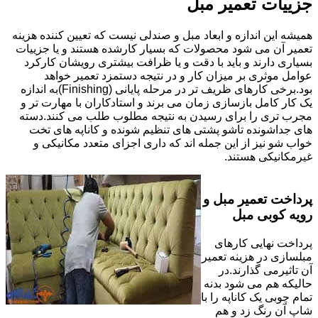
جزییات تعمیر مبل
همیشه این اندازه و ابعاد مبل و صندلی نیست که تعیین کننده هزینه
تعمیر آن می شود محصولات که بسیار کارشده هستند و یا جزییات
بسیاری دارند و باید با دقت و یا ظرافت بیشتری رویشان کارکرد
عوامل موثری بر میزان کار و در نتیجه دستمزد تعمیر خواهد
بود.برخی کارهای ظریف تر در مرحله پایانی (Finishing)به اندازه
یک کار کامل بازسازی زمان می برند و استادکاران با مهارت تر و
مجرب تری را برای رسیدن به نتیجه مطلوب طلب می کنند.دسته
های جداشونده تاشو پشتی های تنظیم شونده و کاناپه های تخت
خواب شو نیز از این جمله اند که داری اجزای متعدد مکانیکی و
غیرمکانیکی هستند.
پرداخت تعمیر مبل و
رویه کوبی مبل
پرداخت نهایی کارهای
مبلسازی در هزینه تعمیر
آن تاثیرمی گذارند.در
حالیکه هم می شود بدنه
تمام چوبی یک کاناپه را با
شاپ آن رنگ زد و هم