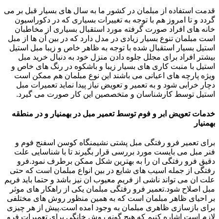
قدمت استفاده از مبلمان در کشور ما به سال های بسیار قبل بر می
گردد و تا امروز هم با توجه به تغییرات بسیاری که در دکوراسیون
خانه های افراد صورت گرفته مورد استقبال بسیاری از مخاطبان
است مبلمان تنوع بسیار زیادی در مدل دارد که در بین آن ها از مبل
استیل بسیار استقبال شده با توجه به ظاهر خاص و زیبا مبل استیل
بیشتر افراد برای مجلل جلوه دادن منزل خود به دنبال خرید مبل
استیل با منبت کاری های بسیار زیبا و باشکوه در رنگ های خاص و
ویژه پارچه های اعیانی می باشند این نوع مبلمان هم ممکن است
دچار خرابی شود و به تعمیر و تعویض نیاز پیدا نماید تعمیرات مبل
استیل توسط کارشناسان و متخصصین این کار صورت می گیرد.
خدمات تعویض ابر و فوم توسط تعمیر مبل در بهمنیار و در منطقه
بهمنیار
برای تعمیر فرو رفتگی مبل پشتی نشیمنگاه کوسن اسفنج فوم و
فنر مبل می بایست مورد بررسی قرار بگیرند تا با شناسایی علت
دقیق فرو رفتگی ان را به بهترین شکل ممکن برطرف نمود.فرو
رفتگی از جمله اسیب های شایع در بین انواع مبلمان است که حتی
علت ان می تواند ناشی از فریم معیوب ان نیز باشد و حتما باید فریم
مبل اصلاح شود.تعمیر فرو رفتگی مبلمان یکی از راهکار های موثر
بر احیای ظاهر مبلمان است که به همین منظور روش های مختلفی
برای بازسازی ظاهری مبلمان به وجود امده است.پیش از هر چیزی
لازم است اشاره کنیم که هیچ گونه روش خانگی برای تعمیرات فرو