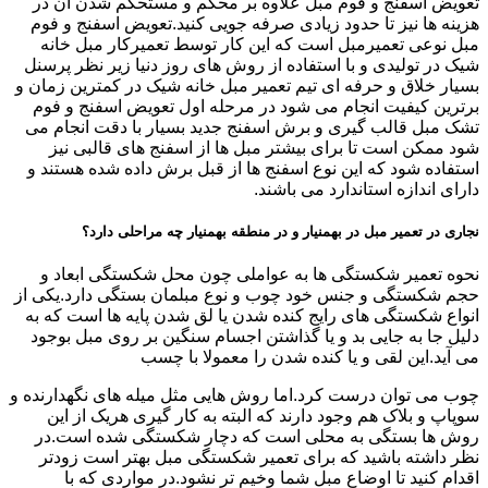
تعویض اسفنج و فوم مبل علاوه بر محکم و مستحکم شدن آن در
هزینه ها نیز تا حدود زیادی صرفه جویی کنید.تعویض اسفنج و فوم
مبل نوعی تعمیرمبل است که این کار توسط تعمیرکار مبل خانه
شیک در تولیدی و با استفاده از روش های روز دنیا زیر نظر پرسنل
بسیار خلاق و حرفه ای تیم تعمیر مبل خانه شیک در کمترین زمان و
برترین کیفیت انجام می شود در مرحله اول تعویض اسفنج و فوم
تشک مبل قالب گیری و برش اسفنج جدید بسیار با دقت انجام می
شود ممکن است تا برای بیشتر مبل ها از اسفنج های قالبی نیز
استفاده شود که این نوع اسفنج ها از قبل برش داده شده هستند و
دارای اندازه استاندارد می باشند.
نجاری در تعمیر مبل در بهمنیار و در منطقه بهمنیار چه مراحلی دارد؟
نحوه تعمیر شکستگی ها به عواملی چون محل شکستگی ابعاد و
حجم شکستگی و جنس خود چوب و نوع مبلمان بستگی دارد.یکی از
انواع شکستگی های رایج کنده شدن یا لق شدن پایه ها است که به
دلیل جا به جایی بد و یا گذاشتن اجسام سنگین بر روی مبل بوجود
می آید.این لقی و یا کنده شدن را معمولا با چسب
چوب می توان درست کرد.اما روش هایی مثل میله های نگهدارنده و
سوپاپ و بلاک هم وجود دارند که البته به کار گیری هریک از این
روش ها بستگی به محلی است که دچار شکستگی شده است.در
نظر داشته باشید که برای تعمیر شکستگی مبل بهتر است زودتر
اقدام کنید تا اوضاع مبل شما وخیم تر نشود.در مواردی که با