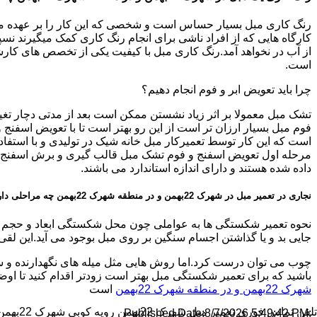
رنگ کاری مبل بسیار حساس است و شخصی که این کار را بر عهده میگیرد
کارگاه هایی که از افراد ناشی برای انجام رنگ کاری کمک میگیرند نسپار
از آب در نخواهد آمد.رنگ کاری مبل با کیفیت یکی از تخصص های کارشنا
است.
چرا باید تعویض ابر و فوم انجام دهیم؟
تشک مبل معمولا بر اثر زیاد نشستن ممکن است بعد از مدتی دچار تغیی
فوم مبل بسیار ارزان تر است از این رو بهتر است تا با تعویض اسفن
است که این کار توسط تعمیرکار مبل خانه شیک در تولیدی و با استفاد
مرحله اول تعویض اسفنج و فوم تشک مبل قالب گیری و برش اسفنج جدید
داده شده هستند و دارای اندازه استاندارد می باشند.
نجاری در تعمیر مبل در شهرک 22بهمن و در منطقه شهرک 22بهمن چه مراحلی دارد؟
نحوه تعمیر شکستگی ها به عواملی چون محل شکستگی ابعاد و حجم شک
جایی بد و یا گذاشتن اجسام سنگین بر روی مبل بوجود می آید.این لقی
چوب می توان درست کرد.اما روش هایی مثل میله های نگهدارنده و س
باشید که برای تعمیر شکستگی مبل بهتر است زودتر اقدام کنید تا 
شهرک 22بهمن و در منطقه شهرک 22بهمن
است
تلفن تماس فوری
تعمیر مبل شهرک 22بهمن رویه کوبی شهرک 22بهمن
8/7/2026 5:49:42 PM
:Published Date: