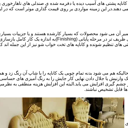
اناپه پشتی های آسیب دیده یا دفرمه شده ی صندلی های ناهارخوری یا
 می دهند.در این زمینه مواردی بر روی قیمت گذاری موثر است که در ا
تعمیر آن می شود محصولات که بسیار کارشده هستند و یا جزییات بسیاری
موثری بر میزان کار و در نتیجه دستمزد تعمیر خواهد بود.برخی کاره
ای تنظیم شونده و کاناپه های تخت خواب شو نیز از این جمله اند که
لیکه هم می شود بدنه تمام چوبی یک کاناپه را با شاپ آن رنگ زد و هم ت
یک وارنیش یا جلال دادن نهایی کار جایش را به رنگ آمیزی های حساسی
 چشم گیری افزایش می یابد.البته این افزایش هزینه منطقی به نظرم
ا قابل تشخیص نباشند.
ی