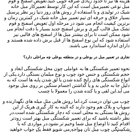
هزینه ها نیز تا حدود زیادی صرفه جویی کنید.تعویض اسفنج و فوم
مبل نوعی تعمیرمبل است که این کار توسط تعمیرکار مبل خانه
شیک در تولیدی و با استفاده از روش های روز دنیا زیر نظر پرسنل
بسیار خلاق و حرفه ای تیم تعمیر مبل خانه شیک در کمترین زمان و
برترین کیفیت انجام می شود در مرحله اول تعویض اسفنج و فوم
تشک مبل قالب گیری و برش اسفنج جدید بسیار با دقت انجام می
شود ممکن است تا برای بیشتر مبل ها از اسفنج های قالبی نیز
استفاده شود که این نوع اسفنج ها از قبل برش داده شده هستند و
دارای اندازه استاندارد می باشند.
نجاری در تعمیر مبل در بوعلی و در منطقه بوعلی چه مراحلی دارد؟
نحوه تعمیر شکستگی ها به عواملی چون محل شکستگی ابعاد و
حجم شکستگی و جنس خود چوب و نوع مبلمان بستگی دارد.یکی از
انواع شکستگی های رایج کنده شدن یا لق شدن پایه ها است که به
دلیل جا به جایی بد و یا گذاشتن اجسام سنگین بر روی مبل بوجود
می آید.این لقی و یا کنده شدن را معمولا با چسب
چوب می توان درست کرد.اما روش هایی مثل میله های نگهدارنده و
سوپاپ و بلاک هم وجود دارند که البته به کار گیری هریک از این
روش ها بستگی به محلی است که دچار شکستگی شده است.در
نظر داشته باشید که برای تعمیر شکستگی مبل بهتر است زودتر
اقدام کنید تا اوضاع مبل شما وخیم تر نشود.در مواردی که با
شکستگی چوب مبل تان مواجه می شوید فقط یک جواب خواهید