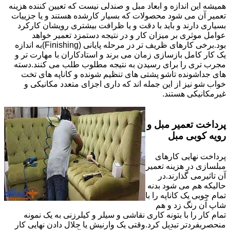
همیشه این اندازه و ابعاد مبل و صندلی نیست که تعیین کننده هزینه
تعمیر آن می شود محصولات که بسیار کارشده هستند و یا جزییات
بسیاری دارند و باید با دقت و یا ظرافت بیشتری رویشان کارکرد
عوامل موثری بر میزان کار و در نتیجه دستمزد تعمیر خواهد
بود.برخی کارهای ظریف تر در مرحله پایانی (Finishing)به اندازه
یک کار کامل بازسازی زمان می برند و استادکاران با مهارت تر و
مجرب تری را برای رسیدن به نتیجه مطلوب طلب می کنند.دسته
های جداشونده تاشو پشتی های تنظیم شونده و کاناپه های تخت
خواب شو نیز از این جمله اند که داری اجزای متعدد مکانیکی و
غیرمکانیکی هستند.
پرداخت تعمیر مبل و
رویه کوبی مبل
پرداخت نهایی کارهای
مبلسازی در هزینه تعمیر
آن تاثیرمی گذارند.در
حالیکه هم می شود بدنه
تمام چوبی یک کاناپه را با
شاپ آن رنگ زد و هم
تمام کار را با بتونه کاری نقاشی و سیلر و کیلرزنی به یک نمونه
منحصربفردتر تبدیل کرد.وقتی یک وارنیش یا جلال دادن نهایی کار