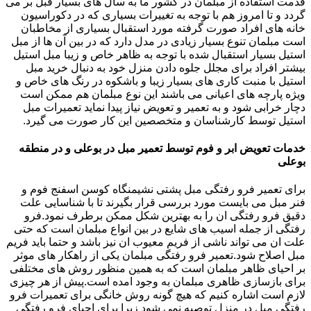
قدمت استفاده از مبلمان در کشور ما به سال های بسیار قبل بر می
گردد و تا امروز هم با توجه به تغییرات بسیاری که در دکوراسیون
خانه های افراد صورت گرفته مورد استقبال بسیاری از مخاطبان
است مبلمان تنوع بسیار زیادی در مدل دارد که در بین آن ها از مبل
استیل بسیار استقبال شده با توجه به ظاهر خاص و زیبا مبل استیل
بیشتر افراد برای مجلل جلوه دادن منزل خود به دنبال خرید مبل
استیل با منبت کاری های بسیار زیبا و باشکوه در رنگ های خاص و
ویژه پارچه های اعیانی می باشند این نوع مبلمان هم ممکن است
دچار خرابی شود و به تعمیر و تعویض نیاز پیدا نماید تعمیرات مبل
استیل توسط کارشناسان و متخصصین این کار صورت می گیرد.
خدمات تعویض ابر و فوم توسط تعمیر مبل در بوعلی و در منطقه
بوعلی
برای تعمیر فرو رفتگی مبل پشتی نشیمنگاه کوسن اسفنج فوم و
فنر مبل می بایست مورد بررسی قرار بگیرند تا با شناسایی علت
دقیق فرو رفتگی ان را به بهترین شکل ممکن برطرف نمود.فرو
رفتگی از جمله اسیب های شایع در بین انواع مبلمان است که حتی
علت ان می تواند ناشی از فریم معیوب ان نیز باشد و حتما باید فریم
مبل اصلاح شود.تعمیر فرو رفتگی مبلمان یکی از راهکار های موثر
بر احیای ظاهر مبلمان است که به همین منظور روش های مختلفی
برای بازسازی ظاهری مبلمان به وجود امده است.پیش از هر چیزی
لازم است اشاره کنیم که هیچ گونه روش خانگی برای تعمیرات فرو
رفتگی مبل در منزل توصیه نمی شود زیرا برای احیای فرو رفتگی