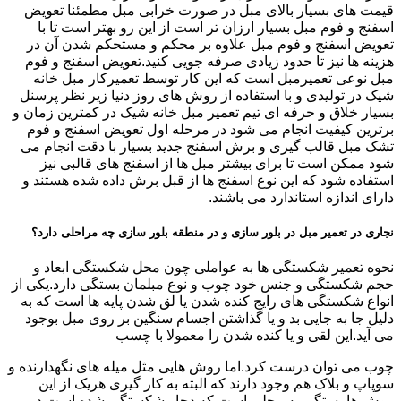
قیمت های بسیار بالای مبل در صورت خرابی مبل مطمئنا تعویض
اسفنج و فوم مبل بسیار ارزان تر است از این رو بهتر است تا با
تعویض اسفنج و فوم مبل علاوه بر محکم و مستحکم شدن آن در
هزینه ها نیز تا حدود زیادی صرفه جویی کنید.تعویض اسفنج و فوم
مبل نوعی تعمیرمبل است که این کار توسط تعمیرکار مبل خانه
شیک در تولیدی و با استفاده از روش های روز دنیا زیر نظر پرسنل
بسیار خلاق و حرفه ای تیم تعمیر مبل خانه شیک در کمترین زمان و
برترین کیفیت انجام می شود در مرحله اول تعویض اسفنج و فوم
تشک مبل قالب گیری و برش اسفنج جدید بسیار با دقت انجام می
شود ممکن است تا برای بیشتر مبل ها از اسفنج های قالبی نیز
استفاده شود که این نوع اسفنج ها از قبل برش داده شده هستند و
دارای اندازه استاندارد می باشند.
نجاری در تعمیر مبل در بلور سازی و در منطقه بلور سازی چه مراحلی دارد؟
نحوه تعمیر شکستگی ها به عواملی چون محل شکستگی ابعاد و
حجم شکستگی و جنس خود چوب و نوع مبلمان بستگی دارد.یکی از
انواع شکستگی های رایج کنده شدن یا لق شدن پایه ها است که به
دلیل جا به جایی بد و یا گذاشتن اجسام سنگین بر روی مبل بوجود
می آید.این لقی و یا کنده شدن را معمولا با چسب
چوب می توان درست کرد.اما روش هایی مثل میله های نگهدارنده و
سوپاپ و بلاک هم وجود دارند که البته به کار گیری هریک از این
روش ها بستگی به محلی است که دچار شکستگی شده است.در