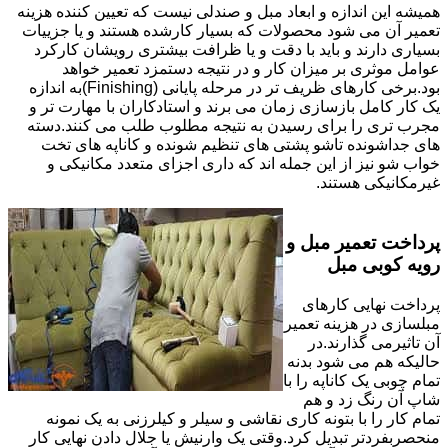
همیشه این اندازه و ابعاد مبل و صندلی نیست که تعیین کننده هزینه
تعمیر آن می شود محصولات که بسیار کارشده هستند و یا جزییات
بسیاری دارند و باید با دقت و یا ظرافت بیشتری رویشان کارکرد
عوامل موثری بر میزان کار و در نتیجه دستمزد تعمیر خواهد
بود.برخی کارهای ظریف تر در مرحله پایانی (Finishing)به اندازه
یک کار کامل بازسازی زمان می برند و استادکاران با مهارت تر و
مجرب تری را برای رسیدن به نتیجه مطلوب طلب می کنند.دسته
های جداشونده تاشو پشتی های تنظیم شونده و کاناپه های تخت
خواب شو نیز از این جمله اند که داری اجزای متعدد مکانیکی و
غیرمکانیکی هستند.
پرداخت تعمیر مبل و
رویه کوبی مبل
پرداخت نهایی کارهای
مبلسازی در هزینه تعمیر
آن تاثیرمی گذارند.در
حالیکه هم می شود بدنه
تمام چوبی یک کاناپه را با
شاپ آن رنگ زد و هم
تمام کار را با بتونه کاری نقاشی و سیلر و کیلرزنی به یک نمونه
منحصربفردتر تبدیل کرد.وقتی یک وارنیش یا جلال دادن نهایی کار