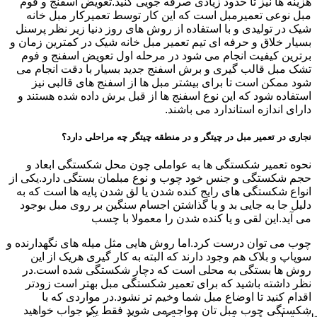
هزینه ها نیز تا حدود زیادی صرفه جویی کنید.تعویض اسفنج و فوم
مبل نوعی تعمیرمبل است که این کار توسط تعمیرکار مبل خانه
شیک در تولیدی و با استفاده از روش های روز دنیا زیر نظر پرسنل
بسیار خلاق و حرفه ای تیم تعمیر مبل خانه شیک در کمترین زمان و
برترین کیفیت انجام می شود در مرحله اول تعویض اسفنج و فوم
تشک مبل قالب گیری و برش اسفنج جدید بسیار با دقت انجام می
شود ممکن است تا برای بیشتر مبل ها از اسفنج های قالبی نیز
استفاده شود که این نوع اسفنج ها از قبل برش داده شده هستند و
دارای اندازه استاندارد می باشند.
نجاری در تعمیر مبل در چیتگر و در منطقه چیتگر چه مراحلی دارد؟
نحوه تعمیر شکستگی ها به عواملی چون محل شکستگی ابعاد و
حجم شکستگی و جنس خود چوب و نوع مبلمان بستگی دارد.یکی از
انواع شکستگی های رایج کنده شدن یا لق شدن پایه ها است که به
دلیل جا به جایی بد و یا گذاشتن اجسام سنگین بر روی مبل بوجود
می آید.این لقی و یا کنده شدن را معمولا با چسب
چوب می توان درست کرد.اما روش هایی مثل میله های نگهدارنده و
سوپاپ و بلاک هم وجود دارند که البته به کار گیری هریک از این
روش ها بستگی به محلی است که دچار شکستگی شده است.در
نظر داشته باشید که برای تعمیر شکستگی مبل بهتر است زودتر
اقدام کنید تا اوضاع مبل شما وخیم تر نشود.در مواردی که با
شکستگی چوب مبل تان مواجه می شوید فقط یک جواب خواهید