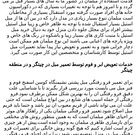
قدمت استفاده از مبلمان در کشور ما به سال های بسیار قبل بر می
گردد و تا امروز هم با توجه به تغییرات بسیاری که در دکوراسیون
خانه های افراد صورت گرفته مورد استقبال بسیاری از مخاطبان
است مبلمان تنوع بسیار زیادی در مدل دارد که در بین آن ها از مبل
استیل بسیار استقبال شده با توجه به ظاهر خاص و زیبا مبل استیل
بیشتر افراد برای مجلل جلوه دادن منزل خود به دنبال خرید مبل
استیل با منبت کاری های بسیار زیبا و باشکوه در رنگ های خاص و
ویژه پارچه های اعیانی می باشند این نوع مبلمان هم ممکن است
دچار خرابی شود و به تعمیر و تعویض نیاز پیدا نماید تعمیرات مبل
استیل توسط کارشناسان و متخصصین این کار صورت می گیرد.
خدمات تعویض ابر و فوم توسط تعمیر مبل در چیتگر و در منطقه
چیتگر
برای تعمیر فرو رفتگی مبل پشتی نشیمنگاه کوسن اسفنج فوم و
فنر مبل می بایست مورد بررسی قرار بگیرند تا با شناسایی علت
دقیق فرو رفتگی ان را به بهترین شکل ممکن برطرف نمود.فرو
رفتگی از جمله اسیب های شایع در بین انواع مبلمان است که حتی
علت ان می تواند ناشی از فریم معیوب ان نیز باشد و حتما باید فریم
مبل اصلاح شود.تعمیر فرو رفتگی مبلمان یکی از راهکار های موثر
بر احیای ظاهر مبلمان است که به همین منظور روش های مختلفی
برای بازسازی ظاهری مبلمان به وجود امده است.پیش از هر چیزی
لازم است اشاره کنیم که هیچ گونه روش خانگی برای تعمیرات فرو
رفتگی مبل در منزل توصیه نمی شود زیرا برای احیای فرو رفتگی