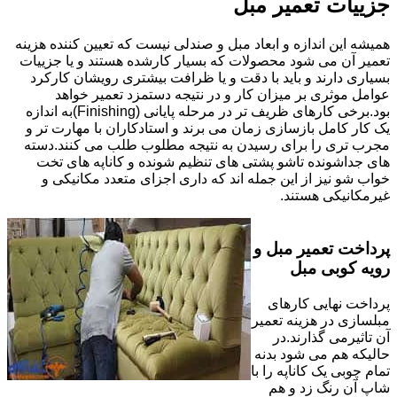
جزییات تعمیر مبل
همیشه این اندازه و ابعاد مبل و صندلی نیست که تعیین کننده هزینه
تعمیر آن می شود محصولات که بسیار کارشده هستند و یا جزییات
بسیاری دارند و باید با دقت و یا ظرافت بیشتری رویشان کارکرد
عوامل موثری بر میزان کار و در نتیجه دستمزد تعمیر خواهد
بود.برخی کارهای ظریف تر در مرحله پایانی (Finishing)به اندازه
یک کار کامل بازسازی زمان می برند و استادکاران با مهارت تر و
مجرب تری را برای رسیدن به نتیجه مطلوب طلب می کنند.دسته
های جداشونده تاشو پشتی های تنظیم شونده و کاناپه های تخت
خواب شو نیز از این جمله اند که داری اجزای متعدد مکانیکی و
غیرمکانیکی هستند.
پرداخت تعمیر مبل و
رویه کوبی مبل
پرداخت نهایی کارهای
مبلسازی در هزینه تعمیر
آن تاثیرمی گذارند.در
حالیکه هم می شود بدنه
تمام چوبی یک کاناپه را با
شاپ آن رنگ زد و هم