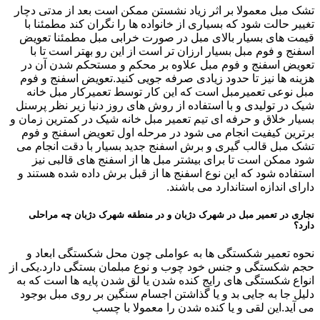
تشک مبل معمولا بر اثر زیاد نشستن ممکن است بعد از مدتی دچار
تغییر حالت شود که بسیاری از خانواده ها را نگران کند مطمئنا با
قیمت های بسیار بالای مبل در صورت خرابی مبل مطمئنا تعویض
اسفنج و فوم مبل بسیار ارزان تر است از این رو بهتر است تا با
تعویض اسفنج و فوم مبل علاوه بر محکم و مستحکم شدن آن در
هزینه ها نیز تا حدود زیادی صرفه جویی کنید.تعویض اسفنج و فوم
مبل نوعی تعمیرمبل است که این کار توسط تعمیرکار مبل خانه
شیک در تولیدی و با استفاده از روش های روز دنیا زیر نظر پرسنل
بسیار خلاق و حرفه ای تیم تعمیر مبل خانه شیک در کمترین زمان و
برترین کیفیت انجام می شود در مرحله اول تعویض اسفنج و فوم
تشک مبل قالب گیری و برش اسفنج جدید بسیار با دقت انجام می
شود ممکن است تا برای بیشتر مبل ها از اسفنج های قالبی نیز
استفاده شود که این نوع اسفنج ها از قبل برش داده شده هستند و
دارای اندازه استاندارد می باشند.
نجاری در تعمیر مبل در شهرک دژبان و در منطقه شهرک دژبان چه مراحلی
دارد؟
نحوه تعمیر شکستگی ها به عواملی چون محل شکستگی ابعاد و
حجم شکستگی و جنس خود چوب و نوع مبلمان بستگی دارد.یکی از
انواع شکستگی های رایج کنده شدن یا لق شدن پایه ها است که به
دلیل جا به جایی بد و یا گذاشتن اجسام سنگین بر روی مبل بوجود
می آید.این لقی و یا کنده شدن را معمولا با چسب