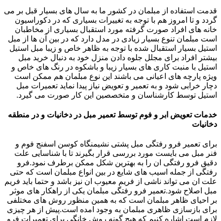
قدمت استفاده از مبلمان در کشور ما به سال های بسیار قبل بر می
گردد و تا امروز هم با توجه به تغییرات بسیاری که در دکوراسیون
خانه های افراد صورت گرفته مورد استقبال بسیاری از مخاطبان
است مبلمان تنوع بسیار زیادی در مدل دارد که در بین آن ها از مبل
استیل بسیار استقبال شده با توجه به ظاهر خاص و زیبا مبل استیل
بیشتر افراد برای مجلل جلوه دادن منزل خود به دنبال خرید مبل
استیل با منبت کاری های بسیار زیبا و باشکوه در رنگ های خاص و
ویژه پارچه های اعیانی می باشند این نوع مبلمان هم ممکن است
دچار خرابی شود و به تعمیر و تعویض نیاز پیدا نماید تعمیرات مبل
استیل توسط کارشناسان و متخصصین این کار صورت می گیرد.
خدمات تعویض ابر و فوم توسط تعمیر مبل در دخانیات و در منطقه
دخانیات
برای تعمیر فرو رفتگی مبل پشتی نشیمنگاه کوسن اسفنج فوم و
فنر مبل می بایست مورد بررسی قرار بگیرند تا با شناسایی علت
دقیق فرو رفتگی ان را به بهترین شکل ممکن برطرف نمود.فرو
رفتگی از جمله اسیب های شایع در بین انواع مبلمان است که حتی
علت ان می تواند ناشی از فریم معیوب ان نیز باشد و حتما باید فریم
مبل اصلاح شود.تعمیر فرو رفتگی مبلمان یکی از راهکار های موثر
بر احیای ظاهر مبلمان است که به همین منظور روش های مختلفی
برای بازسازی ظاهری مبلمان به وجود امده است.پیش از هر چیزی
لازم است اشاره کنیم که هیچ گونه روش خانگی برای تعمیرات فرو