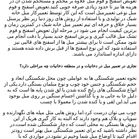
تعویض اسفنج و فوم مبل علاوه بر محکم و مستحکم شدن آن در
هزینه ها نیز تا حدود زیادی صرفه جویی کنید.تعویض اسفنج و فوم
مبل نوعی تعمیرمبل است که این کار توسط تعمیرکار مبل خانه
شیک در تولیدی و با استفاده از روش های روز دنیا زیر نظر پرسنل
بسیار خلاق و حرفه ای تیم تعمیر مبل خانه شیک در کمترین زمان و
برترین کیفیت انجام می شود در مرحله اول تعویض اسفنج و فوم
تشک مبل قالب گیری و برش اسفنج جدید بسیار با دقت انجام می
شود ممکن است تا برای بیشتر مبل ها از اسفنج های قالبی نیز
استفاده شود که این نوع اسفنج ها از قبل برش داده شده هستند و
دارای اندازه استاندارد می باشند.
نجاری در تعمیر مبل در دخانیات و در منطقه دخانیات چه مراحلی دارد؟
نحوه تعمیر شکستگی ها به عواملی چون محل شکستگی ابعاد و
حجم شکستگی و جنس خود چوب و نوع مبلمان بستگی دارد.یکی از
انواع شکستگی های رایج کنده شدن یا لق شدن پایه ها است که به
دلیل جا به جایی بد و یا گذاشتن اجسام سنگین بر روی مبل بوجود
می آید.این لقی و یا کنده شدن را معمولا با چسب
چوب می توان درست کرد.اما روش هایی مثل میله های نگهدارنده و
سوپاپ و بلاک هم وجود دارند که البته به کار گیری هریک از این
روش ها بستگی به محلی است که دچار شکستگی شده است.در
نظر داشته باشید که برای تعمیر شکستگی مبل بهتر است زودتر
اقدام کنید تا اوضاع مبل شما وخیم تر نشود.در مواردی که با