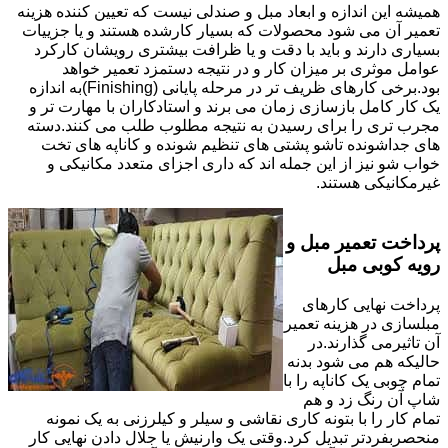
همیشه این اندازه و ابعاد مبل و صندلی نیست که تعیین کننده هزینه
تعمیر آن می شود محصولات که بسیار کارشده هستند و یا جزییات
بسیاری دارند و باید با دقت و یا ظرافت بیشتری رویشان کارکرد
عوامل موثری بر میزان کار و در نتیجه دستمزد تعمیر خواهد
بود.برخی کارهای ظریف تر در مرحله پایانی (Finishing)به اندازه
یک کار کامل بازسازی زمان می برند و استادکاران با مهارت تر و
مجرب تری را برای رسیدن به نتیجه مطلوب طلب می کنند.دسته
های جداشونده تاشو پشتی های تنظیم شونده و کاناپه های تخت
خواب شو نیز از این جمله اند که داری اجزای متعدد مکانیکی و
غیرمکانیکی هستند.
پرداخت تعمیر مبل و
رویه کوبی مبل
پرداخت نهایی کارهای
مبلسازی در هزینه تعمیر
آن تاثیرمی گذارند.در
حالیکه هم می شود بدنه
تمام چوبی یک کاناپه را با
شاپ آن رنگ زد و هم
تمام کار را با بتونه کاری نقاشی و سیلر و کیلرزنی به یک نمونه
منحصربفردتر تبدیل کرد.وقتی یک وارنیش یا جلال دادن نهایی کار