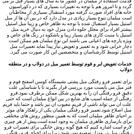
قدمت استفاده از مبلمان در کشور ما به سال های بسیار قبل بر می
گردد و تا امروز هم با توجه به تغییرات بسیاری که در دکوراسیون
خانه های افراد صورت گرفته مورد استقبال بسیاری از مخاطبان
است مبلمان تنوع بسیار زیادی در مدل دارد که در بین آن ها از مبل
استیل بسیار استقبال شده با توجه به ظاهر خاص و زیبا مبل استیل
بیشتر افراد برای مجلل جلوه دادن منزل خود به دنبال خرید مبل
استیل با منبت کاری های بسیار زیبا و باشکوه در رنگ های خاص و
ویژه پارچه های اعیانی می باشند این نوع مبلمان هم ممکن است
دچار خرابی شود و به تعمیر و تعویض نیاز پیدا نماید تعمیرات مبل
استیل توسط کارشناسان و متخصصین این کار صورت می گیرد.
خدمات تعویض ابر و فوم توسط تعمیر مبل در دولاب و در منطقه
دولاب
برای تعمیر فرو رفتگی مبل پشتی نشیمنگاه کوسن اسفنج فوم و
فنر مبل می بایست مورد بررسی قرار بگیرند تا با شناسایی علت
دقیق فرو رفتگی ان را به بهترین شکل ممکن برطرف نمود.فرو
رفتگی از جمله اسیب های شایع در بین انواع مبلمان است که حتی
علت ان می تواند ناشی از فریم معیوب ان نیز باشد و حتما باید فریم
مبل اصلاح شود.تعمیر فرو رفتگی مبلمان یکی از راهکار های موثر
بر احیای ظاهر مبلمان است که به همین منظور روش های مختلفی
برای بازسازی ظاهری مبلمان به وجود امده است.پیش از هر چیزی
لازم است اشاره کنیم که هیچ گونه روش خانگی برای تعمیرات فرو
رفتگی مبل در منزل توصیه نمی شود زیرا برای احیای فرو رفتگی