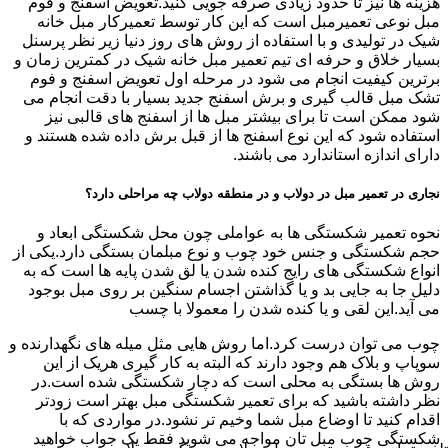
هزینه ها نیز تا حدود زیادی صرفه جویی کنید.تعویض اسفنج و فوم
مبل نوعی تعمیرمبل است که این کار توسط تعمیرکار مبل خانه
شیک در تولیدی و با استفاده از روش های روز دنیا زیر نظر پرسنل
بسیار خلاق و حرفه ای تیم تعمیر مبل خانه شیک در کمترین زمان و
برترین کیفیت انجام می شود در مرحله اول تعویض اسفنج و فوم
تشک مبل قالب گیری و برش اسفنج جدید بسیار با دقت انجام می
شود ممکن است تا برای بیشتر مبل ها از اسفنج های قالبی نیز
استفاده شود که این نوع اسفنج ها از قبل برش داده شده هستند و
دارای اندازه استاندارد می باشند.
نجاری در تعمیر مبل در دولاب و در منطقه دولاب چه مراحلی دارد؟
نحوه تعمیر شکستگی ها به عواملی چون محل شکستگی ابعاد و
حجم شکستگی و جنس خود چوب و نوع مبلمان بستگی دارد.یکی از
انواع شکستگی های رایج کنده شدن یا لق شدن پایه ها است که به
دلیل جا به جایی بد و یا گذاشتن اجسام سنگین بر روی مبل بوجود
می آید.این لقی و یا کنده شدن را معمولا با چسب
چوب می توان درست کرد.اما روش هایی مثل میله های نگهدارنده و
سوپاپ و بلاک هم وجود دارند که البته به کار گیری هریک از این
روش ها بستگی به محلی است که دچار شکستگی شده است.در
نظر داشته باشید که برای تعمیر شکستگی مبل بهتر است زودتر
اقدام کنید تا اوضاع مبل شما وخیم تر نشود.در مواردی که با
شکستگی چوب مبل تان مواجه می شوید فقط یک جواب خواهید