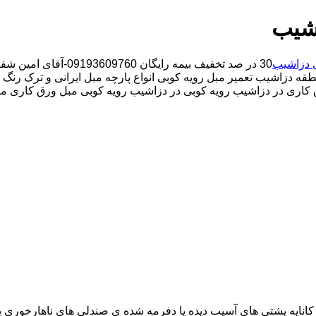
اشیب
ی دزاشیب
30 در صد تخفیف بیمه رایگان 09193609760-آقای امین شفیعخانی شبانه روزی کارگران مجرب تعمیر مبل محدوده دزاشیب
قه دزاشیب تعمیر مبل رویه کوبی انواع پارچه مبل ایرانی و ترک رنگ ک
ق کاری در دزاشیب رویه کوبی در دزاشیب رویه کوبی مبل ورق کاری مبل
اناپه پشتی های آسیب دیده یا دفرمه شده ی صندلی های ناهارخوری یا