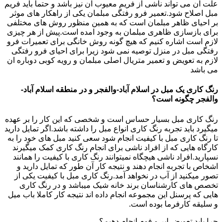
علت ان می تواند ناشی از فریم معیوب ان نیز باشد و حتما باید فریم
مبل اصلاح شود.تعمیر فرو رفتگی مبلمان یکی از راهکار های موثر
بر احیای ظاهر مبلمان است که به همین منظور روش های مختلفی
برای بازسازی ظاهری مبلمان به وجود امده است.پیش از هر چیزی
لازم است اشاره کنیم که هیچ گونه روش خانگی برای تعمیرات فرو
رفتگی مبل در منزل توصیه نمی شود زیرا برای احیای فرو رفتگی
لازم به تعویض و تعمیر متریال اصلی مبلمان و رویه کوبی دوباره ان
می باشد
رنگ کاری یک مبل در اسلام آباد-والفجر و در منطقه اسلام آباد-
والفجر چگونه است؟
رنگ کاری مبل بسیار حساس است و شخصی که این کار را بر عهده
میگیرد باید تجربه رنگ کاری انواع مبل را داشته باشد.اگر تمایل دارید
تا رنگ کاری مبل با کیفیت انجام شود سعی کنید مبل های خود را به
کارگاه هایی که از افراد ناشی برای انجام رنگ کاری کمک میگیرند
نسپارید.افراد ناشی هیچگاه نمیتوانند رنگ کاری با کیفیت را همانند
اشخاص با تجربه انجام دهند و نتیجه کار آن طور که تمایل دارید و
تصور میکنید از آب در نخواهد آمد.رنگ کاری مبل با کیفیت یکی از
تخصص های کارشناسان برند خانه شیک میباشد و در رنگ کاری
هایی که پرسنل این مجموعه انجام داده اند نتیجه کار کاملا باب میل
و سلیقه کارفرما بوده است.
چرا باید تعویض ابر و فوم انجام دهیم؟