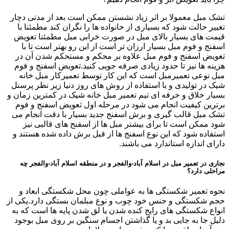
تشک مبل معمولا بر اثر زیاد نشستن ممکن است بعد از مدتی دچار
تغییر حالت شود که بسیاری از خانواده ها را نگران کند مطمئنا با
قیمت های بسیار بالای مبل در صورت خرابی مبل مطمئنا تعویض
اسفنج و فوم مبل بسیار ارزان تر است از این رو بهتر است تا با
تعویض اسفنج و فوم مبل علاوه بر محکم و مستحکم شدن آن در
هزینه ها نیز تا حدود زیادی صرفه جویی کنید.تعویض اسفنج و فوم
مبل نوعی تعمیرمبل است که این کار توسط تعمیرکار مبل خانه
شیک در تولیدی و با استفاده از روش های روز دنیا زیر نظر پرسنل
بسیار خلاق و حرفه ای تیم تعمیر مبل خانه شیک در کمترین زمان و
برترین کیفیت انجام می شود در مرحله اول تعویض اسفنج و فوم
تشک مبل قالب گیری و برش اسفنج جدید بسیار با دقت انجام می
شود ممکن است تا برای بیشتر مبل ها از اسفنج های قالبی نیز
استفاده شود که این نوع اسفنج ها از قبل برش داده شده هستند و
دارای اندازه استاندارد می باشند.
نجاری در تعمیر مبل در اسلام آباد-والفجر و در منطقه اسلام آباد-والفجر چه
مراحلی دارد؟
نحوه تعمیر شکستگی ها به عواملی چون محل شکستگی ابعاد و
حجم شکستگی و جنس خود چوب و نوع مبلمان بستگی دارد.یکی از
انواع شکستگی های رایج کنده شدن یا لق شدن پایه ها است که به
دلیل جا به جایی بد و یا گذاشتن اجسام سنگین بر روی مبل بوجود