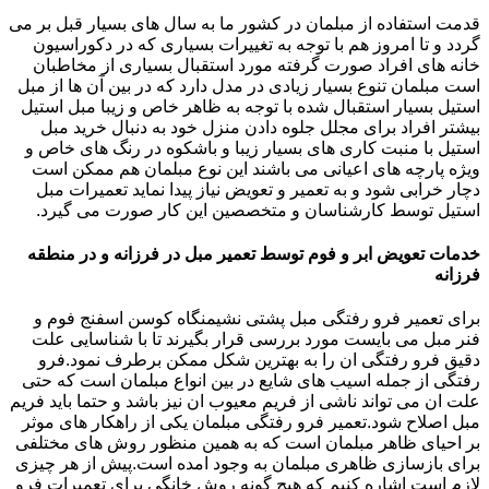
قدمت استفاده از مبلمان در کشور ما به سال های بسیار قبل بر می
گردد و تا امروز هم با توجه به تغییرات بسیاری که در دکوراسیون
خانه های افراد صورت گرفته مورد استقبال بسیاری از مخاطبان
است مبلمان تنوع بسیار زیادی در مدل دارد که در بین آن ها از مبل
استیل بسیار استقبال شده با توجه به ظاهر خاص و زیبا مبل استیل
بیشتر افراد برای مجلل جلوه دادن منزل خود به دنبال خرید مبل
استیل با منبت کاری های بسیار زیبا و باشکوه در رنگ های خاص و
ویژه پارچه های اعیانی می باشند این نوع مبلمان هم ممکن است
دچار خرابی شود و به تعمیر و تعویض نیاز پیدا نماید تعمیرات مبل
استیل توسط کارشناسان و متخصصین این کار صورت می گیرد.
خدمات تعویض ابر و فوم توسط تعمیر مبل در فرزانه و در منطقه
فرزانه
برای تعمیر فرو رفتگی مبل پشتی نشیمنگاه کوسن اسفنج فوم و
فنر مبل می بایست مورد بررسی قرار بگیرند تا با شناسایی علت
دقیق فرو رفتگی ان را به بهترین شکل ممکن برطرف نمود.فرو
رفتگی از جمله اسیب های شایع در بین انواع مبلمان است که حتی
علت ان می تواند ناشی از فریم معیوب ان نیز باشد و حتما باید فریم
مبل اصلاح شود.تعمیر فرو رفتگی مبلمان یکی از راهکار های موثر
بر احیای ظاهر مبلمان است که به همین منظور روش های مختلفی
برای بازسازی ظاهری مبلمان به وجود امده است.پیش از هر چیزی
لازم است اشاره کنیم که هیچ گونه روش خانگی برای تعمیرات فرو