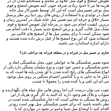
تعویض اسفنج و فوم مبل علاوه بر محکم و مستحکم شدن آن در
هزینه ها نیز تا حدود زیادی صرفه جویی کنید.تعویض اسفنج و فوم
مبل نوعی تعمیرمبل است که این کار توسط تعمیرکار مبل خانه
شیک در تولیدی و با استفاده از روش های روز دنیا زیر نظر پرسنل
بسیار خلاق و حرفه ای تیم تعمیر مبل خانه شیک در کمترین زمان و
برترین کیفیت انجام می شود در مرحله اول تعویض اسفنج و فوم
تشک مبل قالب گیری و برش اسفنج جدید بسیار با دقت انجام می
شود ممکن است تا برای بیشتر مبل ها از اسفنج های قالبی نیز
استفاده شود که این نوع اسفنج ها از قبل برش داده شده هستند و
دارای اندازه استاندارد می باشند.
نجاری در تعمیر مبل در فرزانه و در منطقه فرزانه چه مراحلی دارد؟
نحوه تعمیر شکستگی ها به عواملی چون محل شکستگی ابعاد و
حجم شکستگی و جنس خود چوب و نوع مبلمان بستگی دارد.یکی از
انواع شکستگی های رایج کنده شدن یا لق شدن پایه ها است که به
دلیل جا به جایی بد و یا گذاشتن اجسام سنگین بر روی مبل بوجود
می آید.این لقی و یا کنده شدن را معمولا با چسب
چوب می توان درست کرد.اما روش هایی مثل میله های نگهدارنده و
سوپاپ و بلاک هم وجود دارند که البته به کار گیری هریک از این
روش ها بستگی به محلی است که دچار شکستگی شده است.در
نظر داشته باشید که برای تعمیر شکستگی مبل بهتر است زودتر
اقدام کنید تا اوضاع مبل شما وخیم تر نشود.در مواردی که با