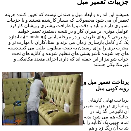
جزییات تعمیر مبل
همیشه این اندازه و ابعاد مبل و صندلی نیست که تعیین کننده هزینه
تعمیر آن می شود محصولات که بسیار کارشده هستند و یا جزییات
بسیاری دارند و باید با دقت و یا ظرافت بیشتری رویشان کارکرد
عوامل موثری بر میزان کار و در نتیجه دستمزد تعمیر خواهد
بود.برخی کارهای ظریف تر در مرحله پایانی (Finishing)به اندازه
یک کار کامل بازسازی زمان می برند و استادکاران با مهارت تر و
مجرب تری را برای رسیدن به نتیجه مطلوب طلب می کنند.دسته
های جداشونده تاشو پشتی های تنظیم شونده و کاناپه های تخت
خواب شو نیز از این جمله اند که داری اجزای متعدد مکانیکی و
غیرمکانیکی هستند.
پرداخت تعمیر مبل و
رویه کوبی مبل
پرداخت نهایی کارهای
مبلسازی در هزینه تعمیر
آن تاثیرمی گذارند.در
حالیکه هم می شود بدنه
تمام چوبی یک کاناپه را با
شاپ آن رنگ زد و هم