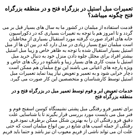
تعمیرات مبل استیل در بزرگراه فتح و در منطقه بزرگراه
فتح چگونه میباشد؟
قدمت استفاده از مبلمان در کشور ما به سال های بسیار قبل بر می
گردد و تا امروز هم با توجه به تغییرات بسیاری که در دکوراسیون
خانه های افراد صورت گرفته مورد استقبال بسیاری از مخاطبان
است مبلمان تنوع بسیار زیادی در مدل دارد که در بین آن ها از مبل
استیل بسیار استقبال شده با توجه به ظاهر خاص و زیبا مبل استیل
بیشتر افراد برای مجلل جلوه دادن منزل خود به دنبال خرید مبل
استیل با منبت کاری های بسیار زیبا و باشکوه در رنگ های خاص و
ویژه پارچه های اعیانی می باشند این نوع مبلمان هم ممکن است
دچار خرابی شود و به تعمیر و تعویض نیاز پیدا نماید تعمیرات مبل
استیل توسط کارشناسان و متخصصین این کار صورت می گیرد.
خدمات تعویض ابر و فوم توسط تعمیر مبل در بزرگراه فتح و در
منطقه بزرگراه فتح
برای تعمیر فرو رفتگی مبل پشتی نشیمنگاه کوسن اسفنج فوم و
فنر مبل می بایست مورد بررسی قرار بگیرند تا با شناسایی علت
دقیق فرو رفتگی ان را به بهترین شکل ممکن برطرف نمود.فرو
رفتگی از جمله اسیب های شایع در بین انواع مبلمان است که حتی
علت ان می تواند ناشی از فریم معیوب ان نیز باشد و حتما باید فریم