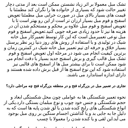
تشک مبل معمولا بر اثر زیاد نشستن ممکن است بعد از مدتی دچار
تغییر حالت شود که بسیاری از خانواده ها را نگران کند مطمئنا با
قیمت های بسیار بالای مبل در صورت خرابی مبل مطمئنا تعویض
اسفنج و فوم مبل بسیار ارزان تر است از این رو بهتر است تا با
تعویض اسفنج و فوم مبل علاوه بر محکم و مستحکم شدن آن در
هزینه ها نیز تا حدود زیادی صرفه جویی کنید.تعویض اسفنج و فوم
مبل نوعی تعمیرمبل است که این کار توسط تعمیرکار مبل خانه
شیک در تولیدی و با استفاده از روش های روز دنیا زیر نظر پرسنل
بسیار خلاق و حرفه ای تیم تعمیر مبل خانه شیک در کمترین زمان و
برترین کیفیت انجام می شود در مرحله اول تعویض اسفنج و فوم
تشک مبل قالب گیری و برش اسفنج جدید بسیار با دقت انجام می
شود ممکن است تا برای بیشتر مبل ها از اسفنج های قالبی نیز
استفاده شود که این نوع اسفنج ها از قبل برش داده شده هستند و
دارای اندازه استاندارد می باشند.
نجاری در تعمیر مبل در بزرگراه فتح و در منطقه بزرگراه فتح چه مراحلی دارد؟
نحوه تعمیر شکستگی ها به عواملی چون محل شکستگی ابعاد و
حجم شکستگی و جنس خود چوب و نوع مبلمان بستگی دارد.یکی از
انواع شکستگی های رایج کنده شدن یا لق شدن پایه ها است که به
دلیل جا به جایی بد و یا گذاشتن اجسام سنگین بر روی مبل بوجود
می آید.این لقی و یا کنده شدن را معمولا با چسب