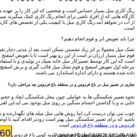
رنگ کاری مبل بسیار حساس است و شخصی که این کار را بر عهده میگیرد
کارگاه هایی که از افراد ناشی برای انجام رنگ کاری کمک میگیرند نسپار
از آب در نخواهد آمد.رنگ کاری مبل با کیفیت یکی از تخصص های کارشنا
است.
چرا باید تعویض ابر و فوم انجام دهیم؟
تشک مبل معمولا بر اثر زیاد نشستن ممکن است بعد از مدتی دچار تغیی
فوم مبل بسیار ارزان تر است از این رو بهتر است تا با تعویض اسفن
است که این کار توسط تعمیرکار مبل خانه شیک در تولیدی و با استفاد
مرحله اول تعویض اسفنج و فوم تشک مبل قالب گیری و برش اسفنج جدید
داده شده هستند و دارای اندازه استاندارد می باشند.
نجاری در تعمیر مبل در باغ فردوس و در منطقه باغ فردوس چه مراحلی دارد؟
نحوه تعمیر شکستگی ها به عواملی چون محل شکستگی ابعاد و حجم شک
جایی بد و یا گذاشتن اجسام سنگین بر روی مبل بوجود می آید.این لقی
چوب می توان درست کرد.اما روش هایی مثل میله های نگهدارنده و س
باشید که برای تعمیر شکستگی مبل بهتر است زودتر اقدام کنید تا 
فردوس و در منطقه باغ فردوس
است
760
تلفن تماس فوری
تعمیر مبل باغ فردوس رویه کوبی باغ فردوس
8/8/2026 5:31:06 AM
:Published Date: