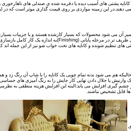
اناپه پشتی های آسیب دیده یا دفرمه شده ی صندلی های ناهارخوری یا
 می دهند.در این زمینه مواردی بر روی قیمت گذاری موثر است که در ا
تعمیر آن می شود محصولات که بسیار کارشده هستند و یا جزییات بسیاری
موثری بر میزان کار و در نتیجه دستمزد تعمیر خواهد بود.برخی کاره
ای تنظیم شونده و کاناپه های تخت خواب شو نیز از این جمله اند که
لیکه هم می شود بدنه تمام چوبی یک کاناپه را با شاپ آن رنگ زد و هم ت
یک وارنیش یا جلال دادن نهایی کار جایش را به رنگ آمیزی های حساسی
 چشم گیری افزایش می یابد.البته این افزایش هزینه منطقی به نظرم
ا قابل تشخیص نباشند.
ی