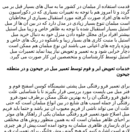
قدمت استفاده از مبلمان در کشور ما به سال های بسیار قبل بر می
گردد و تا امروز هم با توجه به تغییرات بسیاری که در دکوراسیون
خانه های افراد صورت گرفته مورد استقبال بسیاری از مخاطبان
است مبلمان تنوع بسیار زیادی در مدل دارد که در بین آن ها از مبل
استیل بسیار استقبال شده با توجه به ظاهر خاص و زیبا مبل استیل
بیشتر افراد برای مجلل جلوه دادن منزل خود به دنبال خرید مبل
استیل با منبت کاری های بسیار زیبا و باشکوه در رنگ های خاص و
ویژه پارچه های اعیانی می باشند این نوع مبلمان هم ممکن است
دچار خرابی شود و به تعمیر و تعویض نیاز پیدا نماید تعمیرات مبل
استیل توسط کارشناسان و متخصصین این کار صورت می گیرد.
خدمات تعویض ابر و فوم توسط تعمیر مبل در جیحون و در منطقه
جیحون
برای تعمیر فرو رفتگی مبل پشتی نشیمنگاه کوسن اسفنج فوم و
فنر مبل می بایست مورد بررسی قرار بگیرند تا با شناسایی علت
دقیق فرو رفتگی ان را به بهترین شکل ممکن برطرف نمود.فرو
رفتگی از جمله اسیب های شایع در بین انواع مبلمان است که حتی
علت ان می تواند ناشی از فریم معیوب ان نیز باشد و حتما باید فریم
مبل اصلاح شود.تعمیر فرو رفتگی مبلمان یکی از راهکار های موثر
بر احیای ظاهر مبلمان است که به همین منظور روش های مختلفی
برای بازسازی ظاهری مبلمان به وجود امده است.پیش از هر چیزی
لازم است اشاره کنیم که هیچ گونه روش خانگی برای تعمیرات فرو