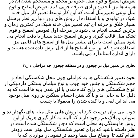
تعویض اسفنج و فوم مبل علاوه بر محکم و مستحکم شدن آن در
هزینه ها نیز تا حدود زیادی صرفه جویی کنید.تعویض اسفنج و فوم
مبل نوعی تعمیرمبل است که این کار توسط تعمیرکار مبل خانه
شیک در تولیدی و با استفاده از روش های روز دنیا زیر نظر پرسنل
بسیار خلاق و حرفه ای تیم تعمیر مبل خانه شیک در کمترین زمان و
برترین کیفیت انجام می شود در مرحله اول تعویض اسفنج و فوم
تشک مبل قالب گیری و برش اسفنج جدید بسیار با دقت انجام می
شود ممکن است تا برای بیشتر مبل ها از اسفنج های قالبی نیز
استفاده شود که این نوع اسفنج ها از قبل برش داده شده هستند و
دارای اندازه استاندارد می باشند.
نجاری در تعمیر مبل در جیحون و در منطقه جیحون چه مراحلی دارد؟
نحوه تعمیر شکستگی ها به عواملی چون محل شکستگی ابعاد و
حجم شکستگی و جنس خود چوب و نوع مبلمان بستگی دارد.یکی از
انواع شکستگی های رایج کنده شدن یا لق شدن پایه ها است که به
دلیل جا به جایی بد و یا گذاشتن اجسام سنگین بر روی مبل بوجود
می آید.این لقی و یا کنده شدن را معمولا با چسب
چوب می توان درست کرد.اما روش هایی مثل میله های نگهدارنده و
سوپاپ و بلاک هم وجود دارند که البته به کار گیری هریک از این
روش ها بستگی به محلی است که دچار شکستگی شده است.در
نظر داشته باشید که برای تعمیر شکستگی مبل بهتر است زودتر
اقدام کنید تا اوضاع مبل شما وخیم تر نشود.در مواردی که با