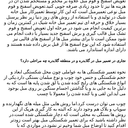
تعویض اسفنج و فوم مبل علاوه بر محکم و مستحکم شدن آن در
هزینه ها نیز تا حدود زیادی صرفه جویی کنید.تعویض اسفنج و فوم
مبل نوعی تعمیرمبل است که این کار توسط تعمیرکار مبل خانه
شیک در تولیدی و با استفاده از روش های روز دنیا زیر نظر پرسنل
بسیار خلاق و حرفه ای تیم تعمیر مبل خانه شیک در کمترین زمان و
برترین کیفیت انجام می شود در مرحله اول تعویض اسفنج و فوم
تشک مبل قالب گیری و برش اسفنج جدید بسیار با دقت انجام می
شود ممکن است تا برای بیشتر مبل ها از اسفنج های قالبی نیز
استفاده شود که این نوع اسفنج ها از قبل برش داده شده هستند و
دارای اندازه استاندارد می باشند.
نجاری در تعمیر مبل در گلابدره و در منطقه گلابدره چه مراحلی دارد؟
نحوه تعمیر شکستگی ها به عواملی چون محل شکستگی ابعاد و
حجم شکستگی و جنس خود چوب و نوع مبلمان بستگی دارد.یکی از
انواع شکستگی های رایج کنده شدن یا لق شدن پایه ها است که به
دلیل جا به جایی بد و یا گذاشتن اجسام سنگین بر روی مبل بوجود
می آید.این لقی و یا کنده شدن را معمولا با چسب
چوب می توان درست کرد.اما روش هایی مثل میله های نگهدارنده و
سوپاپ و بلاک هم وجود دارند که البته به کار گیری هریک از این
روش ها بستگی به محلی است که دچار شکستگی شده است.در
نظر داشته باشید که برای تعمیر شکستگی مبل بهتر است زودتر
اقدام کنید تا اوضاع مبل شما وخیم تر نشود.در مواردی که با