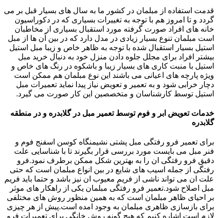
قدمت استفاده از مبلمان در کشور ما به سال های بسیار قبل بر می
گردد و تا امروز هم با توجه به تغییرات بسیاری که در دکوراسیون
خانه های افراد صورت گرفته مورد استقبال بسیاری از مخاطبان
است مبلمان تنوع بسیار زیادی در مدل دارد که در بین آن ها از مبل
استیل بسیار استقبال شده با توجه به ظاهر خاص و زیبا مبل استیل
بیشتر افراد برای مجلل جلوه دادن منزل خود به دنبال خرید مبل
استیل با منبت کاری های بسیار زیبا و باشکوه در رنگ های خاص و
ویژه پارچه های اعیانی می باشند این نوع مبلمان هم ممکن است
دچار خرابی شود و به تعمیر و تعویض نیاز پیدا نماید تعمیرات مبل
استیل توسط کارشناسان و متخصصین این کار صورت می گیرد.
خدمات تعویض ابر و فوم توسط تعمیر مبل در گلابدره و در منطقه
گلابدره
برای تعمیر فرو رفتگی مبل پشتی نشیمنگاه کوسن اسفنج فوم و
فنر مبل می بایست مورد بررسی قرار بگیرند تا با شناسایی علت
دقیق فرو رفتگی ان را به بهترین شکل ممکن برطرف نمود.فرو
رفتگی از جمله اسیب های شایع در بین انواع مبلمان است که حتی
علت ان می تواند ناشی از فریم معیوب ان نیز باشد و حتما باید فریم
مبل اصلاح شود.تعمیر فرو رفتگی مبلمان یکی از راهکار های موثر
بر احیای ظاهر مبلمان است که به همین منظور روش های مختلفی
برای بازسازی ظاهری مبلمان به وجود امده است.پیش از هر چیزی
لازم است اشاره کنیم که هیچ گونه روش خانگی برای تعمیرات فرو