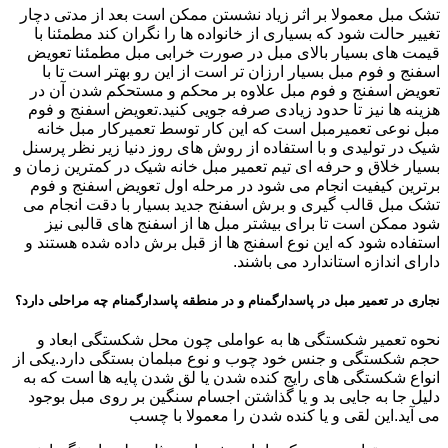
تشک مبل معمولا بر اثر زیاد نشستن ممکن است بعد از مدتی دچار
تغییر حالت شود که بسیاری از خانواده ها را نگران کند مطمئنا با
قیمت های بسیار بالای مبل در صورت خرابی مبل مطمئنا تعویض
اسفنج و فوم مبل بسیار ارزان تر است از این رو بهتر است تا با
تعویض اسفنج و فوم مبل علاوه بر محکم و مستحکم شدن آن در
هزینه ها نیز تا حدود زیادی صرفه جویی کنید.تعویض اسفنج و فوم
مبل نوعی تعمیرمبل است که این کار توسط تعمیرکار مبل خانه
شیک در تولیدی و با استفاده از روش های روز دنیا زیر نظر پرسنل
بسیار خلاق و حرفه ای تیم تعمیر مبل خانه شیک در کمترین زمان و
برترین کیفیت انجام می شود در مرحله اول تعویض اسفنج و فوم
تشک مبل قالب گیری و برش اسفنج جدید بسیار با دقت انجام می
شود ممکن است تا برای بیشتر مبل ها از اسفنج های قالبی نیز
استفاده شود که این نوع اسفنج ها از قبل برش داده شده هستند و
دارای اندازه استاندارد می باشند.
نجاری در تعمیر مبل در پاسدارگمنام و در منطقه پاسدارگمنام چه مراحلی دارد؟
نحوه تعمیر شکستگی ها به عواملی چون محل شکستگی ابعاد و
حجم شکستگی و جنس خود چوب و نوع مبلمان بستگی دارد.یکی از
انواع شکستگی های رایج کنده شدن یا لق شدن پایه ها است که به
دلیل جا به جایی بد و یا گذاشتن اجسام سنگین بر روی مبل بوجود
می آید.این لقی و یا کنده شدن را معمولا با چسب