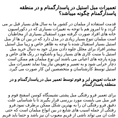
تعمیرات مبل استیل در پاسدارگمنام و در منطقه
پاسدارگمنام چگونه میباشد؟
قدمت استفاده از مبلمان در کشور ما به سال های بسیار قبل بر می
گردد و تا امروز هم با توجه به تغییرات بسیاری که در دکوراسیون
خانه های افراد صورت گرفته مورد استقبال بسیاری از مخاطبان
است مبلمان تنوع بسیار زیادی در مدل دارد که در بین آن ها از مبل
استیل بسیار استقبال شده با توجه به ظاهر خاص و زیبا مبل استیل
بیشتر افراد برای مجلل جلوه دادن منزل خود به دنبال خرید مبل
استیل با منبت کاری های بسیار زیبا و باشکوه در رنگ های خاص و
ویژه پارچه های اعیانی می باشند این نوع مبلمان هم ممکن است
دچار خرابی شود و به تعمیر و تعویض نیاز پیدا نماید تعمیرات مبل
استیل توسط کارشناسان و متخصصین این کار صورت می گیرد.
خدمات تعویض ابر و فوم توسط تعمیر مبل در پاسدارگمنام و در
منطقه پاسدارگمنام
برای تعمیر فرو رفتگی مبل پشتی نشیمنگاه کوسن اسفنج فوم و
فنر مبل می بایست مورد بررسی قرار بگیرند تا با شناسایی علت
دقیق فرو رفتگی ان را به بهترین شکل ممکن برطرف نمود.فرو
رفتگی از جمله اسیب های شایع در بین انواع مبلمان است که حتی
علت ان می تواند ناشی از فریم معیوب ان نیز باشد و حتما باید فریم