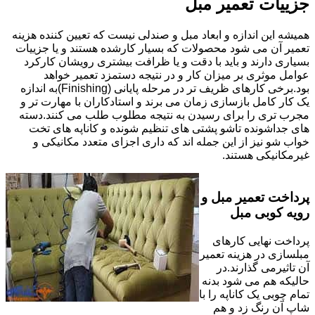
جزییات تعمیر مبل
همیشه این اندازه و ابعاد مبل و صندلی نیست که تعیین کننده هزینه
تعمیر آن می شود محصولات که بسیار کارشده هستند و یا جزییات
بسیاری دارند و باید با دقت و یا ظرافت بیشتری رویشان کارکرد
عوامل موثری بر میزان کار و در نتیجه دستمزد تعمیر خواهد
بود.برخی کارهای ظریف تر در مرحله پایانی (Finishing)به اندازه
یک کار کامل بازسازی زمان می برند و استادکاران با مهارت تر و
مجرب تری را برای رسیدن به نتیجه مطلوب طلب می کنند.دسته
های جداشونده تاشو پشتی های تنظیم شونده و کاناپه های تخت
خواب شو نیز از این جمله اند که داری اجزای متعدد مکانیکی و
غیرمکانیکی هستند.
پرداخت تعمیر مبل و
رویه کوبی مبل
پرداخت نهایی کارهای
مبلسازی در هزینه تعمیر
آن تاثیرمی گذارند.در
حالیکه هم می شود بدنه
تمام چوبی یک کاناپه را با
شاپ آن رنگ زد و هم