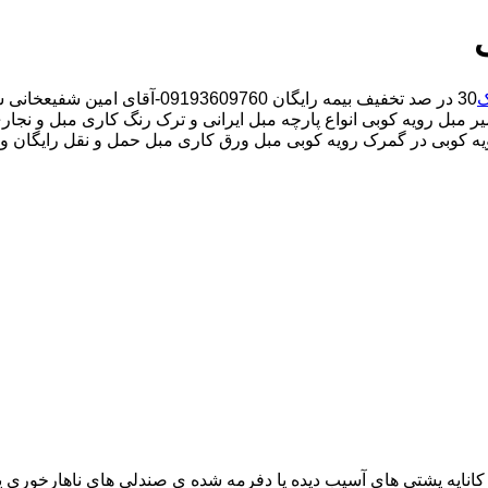
ک
30 در صد تخفیف بیمه رایگان 09193609760-آقای امین شفیعخانی شبانه روزی کارگران مجرب تعمیر مبل محدوده گمرک
مبل رویه کوبی انواع پارچه مبل ایرانی و ترک رنگ کاری مبل و نجاری
یه کوبی در گمرک رویه کوبی مبل ورق کاری مبل حمل و نقل رایگان و ب
اناپه پشتی های آسیب دیده یا دفرمه شده ی صندلی های ناهارخوری یا