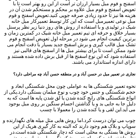
اسفنج و فوم مبل بسیار ارزان تر است از این رو بهتر است تا با
تعویض اسفنج و فوم مبل علاوه بر محکم و مستحکم شدن آن در
هزینه ها نیز تا حدود زیادی صرفه جویی کنید.تعویض اسفنج و فوم
مبل نوعی تعمیرمبل است که این کار توسط تعمیرکار مبل خانه
شیک در تولیدی و با استفاده از روش های روز دنیا زیر نظر پرسنل
بسیار خلاق و حرفه ای تیم تعمیر مبل خانه شیک در کمترین زمان و
برترین کیفیت انجام می شود در مرحله اول تعویض اسفنج و فوم
تشک مبل قالب گیری و برش اسفنج جدید بسیار با دقت انجام می
شود ممکن است تا برای بیشتر مبل ها از اسفنج های قالبی نیز
استفاده شود که این نوع اسفنج ها از قبل برش داده شده هستند و
دارای اندازه استاندارد می باشند.
نجاری در تعمیر مبل در حسن آباد و در منطقه حسن آباد چه مراحلی دارد؟
نحوه تعمیر شکستگی ها به عواملی چون محل شکستگی ابعاد و
حجم شکستگی و جنس خود چوب و نوع مبلمان بستگی دارد.یکی از
انواع شکستگی های رایج کنده شدن یا لق شدن پایه ها است که به
دلیل جا به جایی بد و یا گذاشتن اجسام سنگین بر روی مبل بوجود
می آید.این لقی و یا کنده شدن را معمولا با چسب
چوب می توان درست کرد.اما روش هایی مثل میله های نگهدارنده و
سوپاپ و بلاک هم وجود دارند که البته به کار گیری هریک از این
روش ها بستگی به محلی است که دچار شکستگی شده است.در
نظر داشته باشید که برای تعمیر شکستگی مبل بهتر است زودتر