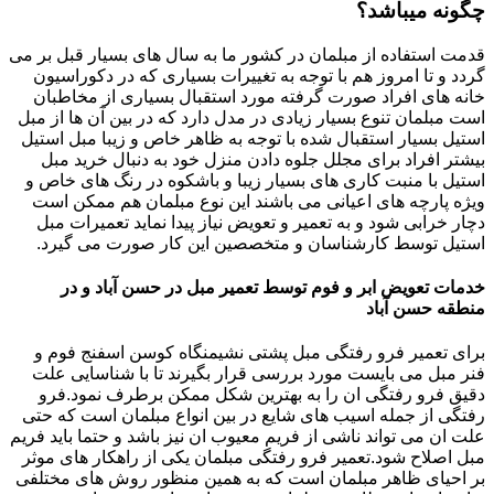
چگونه میباشد؟
قدمت استفاده از مبلمان در کشور ما به سال های بسیار قبل بر می
گردد و تا امروز هم با توجه به تغییرات بسیاری که در دکوراسیون
خانه های افراد صورت گرفته مورد استقبال بسیاری از مخاطبان
است مبلمان تنوع بسیار زیادی در مدل دارد که در بین آن ها از مبل
استیل بسیار استقبال شده با توجه به ظاهر خاص و زیبا مبل استیل
بیشتر افراد برای مجلل جلوه دادن منزل خود به دنبال خرید مبل
استیل با منبت کاری های بسیار زیبا و باشکوه در رنگ های خاص و
ویژه پارچه های اعیانی می باشند این نوع مبلمان هم ممکن است
دچار خرابی شود و به تعمیر و تعویض نیاز پیدا نماید تعمیرات مبل
استیل توسط کارشناسان و متخصصین این کار صورت می گیرد.
خدمات تعویض ابر و فوم توسط تعمیر مبل در حسن آباد و در
منطقه حسن آباد
برای تعمیر فرو رفتگی مبل پشتی نشیمنگاه کوسن اسفنج فوم و
فنر مبل می بایست مورد بررسی قرار بگیرند تا با شناسایی علت
دقیق فرو رفتگی ان را به بهترین شکل ممکن برطرف نمود.فرو
رفتگی از جمله اسیب های شایع در بین انواع مبلمان است که حتی
علت ان می تواند ناشی از فریم معیوب ان نیز باشد و حتما باید فریم
مبل اصلاح شود.تعمیر فرو رفتگی مبلمان یکی از راهکار های موثر
بر احیای ظاهر مبلمان است که به همین منظور روش های مختلفی