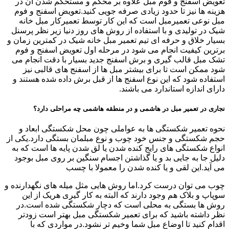
تعویض اسفنج و فوم مبل علاوه بر محکم و مستحکم شدن آن در
هزینه ها نیز تا حدود زیادی صرفه جویی کنید.تعویض اسفنج و فوم
مبل نوعی تعمیرمبل است که این کار توسط تعمیرکار مبل خانه
شیک در تولیدی و با استفاده از روش های روز دنیا زیر نظر پرسنل
بسیار خلاق و حرفه ای تیم تعمیر مبل خانه شیک در کمترین زمان و
برترین کیفیت انجام می شود در مرحله اول تعویض اسفنج و فوم
تشک مبل قالب گیری و برش اسفنج جدید بسیار با دقت انجام می
شود ممکن است تا برای بیشتر مبل ها از اسفنج های قالبی نیز
استفاده شود که این نوع اسفنج ها از قبل برش داده شده هستند و
دارای اندازه استاندارد می باشند.
نجاری در تعمیر مبل در هاشمی و در منطقه هاشمی چه مراحلی دارد؟
نحوه تعمیر شکستگی ها به عواملی چون محل شکستگی ابعاد و
حجم شکستگی و جنس خود چوب و نوع مبلمان بستگی دارد.یکی از
انواع شکستگی های رایج کنده شدن یا لق شدن پایه ها است که به
دلیل جا به جایی بد و یا گذاشتن اجسام سنگین بر روی مبل بوجود
می آید.این لقی و یا کنده شدن را معمولا با چسب
چوب می توان درست کرد.اما روش هایی مثل میله های نگهدارنده و
سوپاپ و بلاک هم وجود دارند که البته به کار گیری هریک از این
روش ها بستگی به محلی است که دچار شکستگی شده است.در
نظر داشته باشید که برای تعمیر شکستگی مبل بهتر است زودتر
اقدام کنید تا اوضاع مبل شما وخیم تر نشود.در مواردی که با