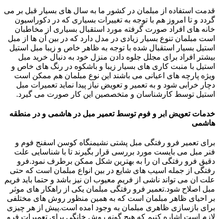
قدمت استفاده از مبلمان در کشور ما به سال های بسیار قبل بر می
گردد و تا امروز هم با توجه به تغییرات بسیاری که در دکوراسیون
خانه های افراد صورت گرفته مورد استقبال بسیاری از مخاطبان
است مبلمان تنوع بسیار زیادی در مدل دارد که در بین آن ها از مبل
استیل بسیار استقبال شده با توجه به ظاهر خاص و زیبا مبل استیل
بیشتر افراد برای مجلل جلوه دادن منزل خود به دنبال خرید مبل
استیل با منبت کاری های بسیار زیبا و باشکوه در رنگ های خاص و
ویژه پارچه های اعیانی می باشند این نوع مبلمان هم ممکن است
دچار خرابی شود و به تعمیر و تعویض نیاز پیدا نماید تعمیرات مبل
استیل توسط کارشناسان و متخصصین این کار صورت می گیرد.
خدمات تعویض ابر و فوم توسط تعمیر مبل در هاشمی و در منطقه
هاشمی
برای تعمیر فرو رفتگی مبل پشتی نشیمنگاه کوسن اسفنج فوم و
فنر مبل می بایست مورد بررسی قرار بگیرند تا با شناسایی علت
دقیق فرو رفتگی ان را به بهترین شکل ممکن برطرف نمود.فرو
رفتگی از جمله اسیب های شایع در بین انواع مبلمان است که حتی
علت ان می تواند ناشی از فریم معیوب ان نیز باشد و حتما باید فریم
مبل اصلاح شود.تعمیر فرو رفتگی مبلمان یکی از راهکار های موثر
بر احیای ظاهر مبلمان است که به همین منظور روش های مختلفی
برای بازسازی ظاهری مبلمان به وجود امده است.پیش از هر چیزی
لازم است اشاره کنیم که هیچ گونه روش خانگی برای تعمیرات فرو