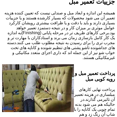
جزییات تعمیر مبل
همیشه این اندازه و ابعاد مبل و صندلی نیست که تعیین کننده هزینه
تعمیر آن می شود محصولات که بسیار کارشده هستند و یا جزییات
بسیاری دارند و باید با دقت و یا ظرافت بیشتری رویشان کارکرد
عوامل موثری بر میزان کار و در نتیجه دستمزد تعمیر خواهد
بود.برخی کارهای ظریف تر در مرحله پایانی (Finishing)به اندازه
یک کار کامل بازسازی زمان می برند و استادکاران با مهارت تر و
مجرب تری را برای رسیدن به نتیجه مطلوب طلب می کنند.دسته
های جداشونده تاشو پشتی های تنظیم شونده و کاناپه های تخت
خواب شو نیز از این جمله اند که داری اجزای متعدد مکانیکی و
غیرمکانیکی هستند.
پرداخت تعمیر مبل و
رویه کوبی مبل
پرداخت نهایی کارهای
مبلسازی در هزینه تعمیر
آن تاثیرمی گذارند.در
حالیکه هم می شود بدنه
تمام چوبی یک کاناپه را با
شاپ آن رنگ زد و هم