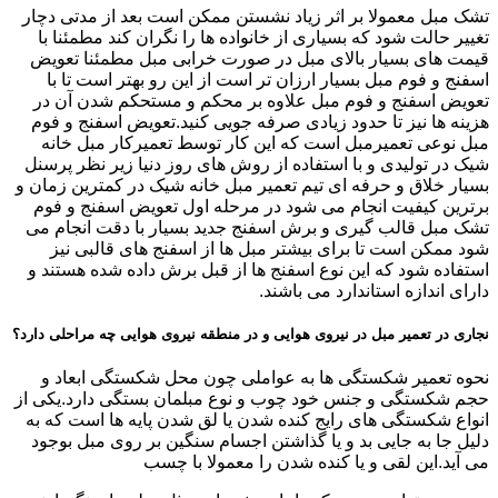
تشک مبل معمولا بر اثر زیاد نشستن ممکن است بعد از مدتی دچار
تغییر حالت شود که بسیاری از خانواده ها را نگران کند مطمئنا با
قیمت های بسیار بالای مبل در صورت خرابی مبل مطمئنا تعویض
اسفنج و فوم مبل بسیار ارزان تر است از این رو بهتر است تا با
تعویض اسفنج و فوم مبل علاوه بر محکم و مستحکم شدن آن در
هزینه ها نیز تا حدود زیادی صرفه جویی کنید.تعویض اسفنج و فوم
مبل نوعی تعمیرمبل است که این کار توسط تعمیرکار مبل خانه
شیک در تولیدی و با استفاده از روش های روز دنیا زیر نظر پرسنل
بسیار خلاق و حرفه ای تیم تعمیر مبل خانه شیک در کمترین زمان و
برترین کیفیت انجام می شود در مرحله اول تعویض اسفنج و فوم
تشک مبل قالب گیری و برش اسفنج جدید بسیار با دقت انجام می
شود ممکن است تا برای بیشتر مبل ها از اسفنج های قالبی نیز
استفاده شود که این نوع اسفنج ها از قبل برش داده شده هستند و
دارای اندازه استاندارد می باشند.
نجاری در تعمیر مبل در نیروی هوایی و در منطقه نیروی هوایی چه مراحلی دارد؟
نحوه تعمیر شکستگی ها به عواملی چون محل شکستگی ابعاد و
حجم شکستگی و جنس خود چوب و نوع مبلمان بستگی دارد.یکی از
انواع شکستگی های رایج کنده شدن یا لق شدن پایه ها است که به
دلیل جا به جایی بد و یا گذاشتن اجسام سنگین بر روی مبل بوجود
می آید.این لقی و یا کنده شدن را معمولا با چسب