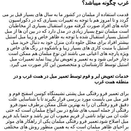
غرب چگونه میباشد؟
قدمت استفاده از مبلمان در کشور ما به سال های بسیار قبل بر می
گردد و تا امروز هم با توجه به تغییرات بسیاری که در دکوراسیون
خانه های افراد صورت گرفته مورد استقبال بسیاری از مخاطبان
است مبلمان تنوع بسیار زیادی در مدل دارد که در بین آن ها از مبل
استیل بسیار استقبال شده با توجه به ظاهر خاص و زیبا مبل استیل
بیشتر افراد برای مجلل جلوه دادن منزل خود به دنبال خرید مبل
استیل با منبت کاری های بسیار زیبا و باشکوه در رنگ های خاص و
ویژه پارچه های اعیانی می باشند این نوع مبلمان هم ممکن است
دچار خرابی شود و به تعمیر و تعویض نیاز پیدا نماید تعمیرات مبل
استیل توسط کارشناسان و متخصصین این کار صورت می گیرد.
خدمات تعویض ابر و فوم توسط تعمیر مبل در همت غرب و در
منطقه همت غرب
برای تعمیر فرو رفتگی مبل پشتی نشیمنگاه کوسن اسفنج فوم و
فنر مبل می بایست مورد بررسی قرار بگیرند تا با شناسایی علت
دقیق فرو رفتگی ان را به بهترین شکل ممکن برطرف نمود.فرو
رفتگی از جمله اسیب های شایع در بین انواع مبلمان است که حتی
علت ان می تواند ناشی از فریم معیوب ان نیز باشد و حتما باید فریم
مبل اصلاح شود.تعمیر فرو رفتگی مبلمان یکی از راهکار های موثر
بر احیای ظاهر مبلمان است که به همین منظور روش های مختلفی