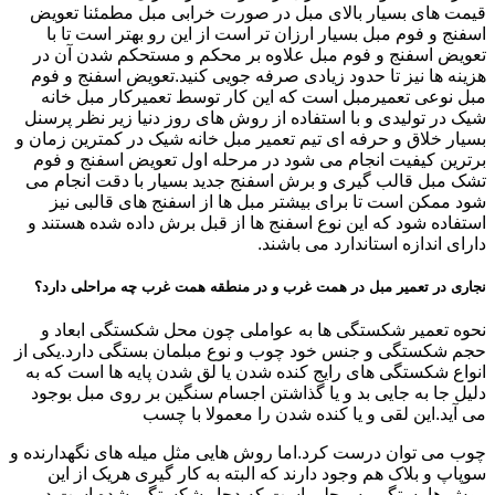
قیمت های بسیار بالای مبل در صورت خرابی مبل مطمئنا تعویض
اسفنج و فوم مبل بسیار ارزان تر است از این رو بهتر است تا با
تعویض اسفنج و فوم مبل علاوه بر محکم و مستحکم شدن آن در
هزینه ها نیز تا حدود زیادی صرفه جویی کنید.تعویض اسفنج و فوم
مبل نوعی تعمیرمبل است که این کار توسط تعمیرکار مبل خانه
شیک در تولیدی و با استفاده از روش های روز دنیا زیر نظر پرسنل
بسیار خلاق و حرفه ای تیم تعمیر مبل خانه شیک در کمترین زمان و
برترین کیفیت انجام می شود در مرحله اول تعویض اسفنج و فوم
تشک مبل قالب گیری و برش اسفنج جدید بسیار با دقت انجام می
شود ممکن است تا برای بیشتر مبل ها از اسفنج های قالبی نیز
استفاده شود که این نوع اسفنج ها از قبل برش داده شده هستند و
دارای اندازه استاندارد می باشند.
نجاری در تعمیر مبل در همت غرب و در منطقه همت غرب چه مراحلی دارد؟
نحوه تعمیر شکستگی ها به عواملی چون محل شکستگی ابعاد و
حجم شکستگی و جنس خود چوب و نوع مبلمان بستگی دارد.یکی از
انواع شکستگی های رایج کنده شدن یا لق شدن پایه ها است که به
دلیل جا به جایی بد و یا گذاشتن اجسام سنگین بر روی مبل بوجود
می آید.این لقی و یا کنده شدن را معمولا با چسب
چوب می توان درست کرد.اما روش هایی مثل میله های نگهدارنده و
سوپاپ و بلاک هم وجود دارند که البته به کار گیری هریک از این
روش ها بستگی به محلی است که دچار شکستگی شده است.در