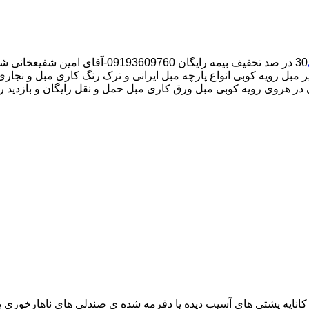
30 در صد تخفیف بیمه رایگان 09193609760-آقای امین شفیعخانی شبانه روزی کارگران مجرب تعمیر مبل محدوده هروی
مبل رویه کوبی انواع پارچه مبل ایرانی و ترک رنگ کاری مبل و نجاری
 در هروی رویه کوبی مبل ورق کاری مبل حمل و نقل رایگان و بازدید ر
اناپه پشتی های آسیب دیده یا دفرمه شده ی صندلی های ناهارخوری یا