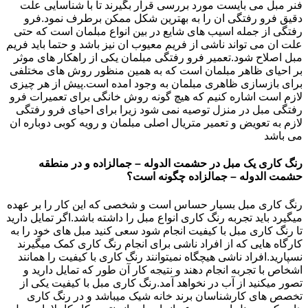
فنر مبل می بایست مورد بررسی قرار بگیرند تا با شناسایی علت
دقیق فرو رفتگی ان را به بهترین شکل ممکن برطرف نمود.فرو
رفتگی از جمله اسیب های شایع در بین انواع مبلمان است که حتی
علت ان می تواند ناشی از فریم معیوب ان نیز باشد و حتما باید فریم
مبل اصلاح شود.تعمیر فرو رفتگی مبلمان یکی از راهکار های موثر
بر احیای ظاهر مبلمان است که به همین منظور روش های مختلفی
برای بازسازی ظاهری مبلمان به وجود امده است.پیش از هر چیزی
لازم است اشاره کنیم که هیچ گونه روش خانگی برای تعمیرات فرو
رفتگی مبل در منزل توصیه نمی شود زیرا برای احیای فرو رفتگی
لازم به تعویض و تعمیر متریال اصلی مبلمان و رویه کوبی دوباره ان
می باشد
رنگ کاری یک مبل در حشمت الدوله – جمالزاده و در منطقه
حشمت الدوله – جمالزاده چگونه است؟
رنگ کاری مبل بسیار حساس است و شخصی که این کار را بر عهده
میگیرد باید تجربه رنگ کاری انواع مبل را داشته باشد.اگر تمایل دارید
تا رنگ کاری مبل با کیفیت انجام شود سعی کنید مبل های خود را به
کارگاه هایی که از افراد ناشی برای انجام رنگ کاری کمک میگیرند
نسپارید.افراد ناشی هیچگاه نمیتوانند رنگ کاری با کیفیت را همانند
اشخاص با تجربه انجام دهند و نتیجه کار آن طور که تمایل دارید و
تصور میکنید از آب در نخواهد آمد.رنگ کاری مبل با کیفیت یکی از
تخصص های کارشناسان برند خانه شیک میباشد و در رنگ کاری