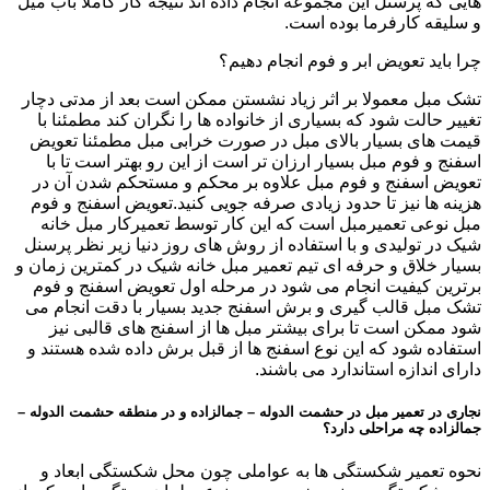
هایی که پرسنل این مجموعه انجام داده اند نتیجه کار کاملا باب میل
و سلیقه کارفرما بوده است.
چرا باید تعویض ابر و فوم انجام دهیم؟
تشک مبل معمولا بر اثر زیاد نشستن ممکن است بعد از مدتی دچار
تغییر حالت شود که بسیاری از خانواده ها را نگران کند مطمئنا با
قیمت های بسیار بالای مبل در صورت خرابی مبل مطمئنا تعویض
اسفنج و فوم مبل بسیار ارزان تر است از این رو بهتر است تا با
تعویض اسفنج و فوم مبل علاوه بر محکم و مستحکم شدن آن در
هزینه ها نیز تا حدود زیادی صرفه جویی کنید.تعویض اسفنج و فوم
مبل نوعی تعمیرمبل است که این کار توسط تعمیرکار مبل خانه
شیک در تولیدی و با استفاده از روش های روز دنیا زیر نظر پرسنل
بسیار خلاق و حرفه ای تیم تعمیر مبل خانه شیک در کمترین زمان و
برترین کیفیت انجام می شود در مرحله اول تعویض اسفنج و فوم
تشک مبل قالب گیری و برش اسفنج جدید بسیار با دقت انجام می
شود ممکن است تا برای بیشتر مبل ها از اسفنج های قالبی نیز
استفاده شود که این نوع اسفنج ها از قبل برش داده شده هستند و
دارای اندازه استاندارد می باشند.
نجاری در تعمیر مبل در حشمت الدوله – جمالزاده و در منطقه حشمت الدوله –
جمالزاده چه مراحلی دارد؟
نحوه تعمیر شکستگی ها به عواملی چون محل شکستگی ابعاد و