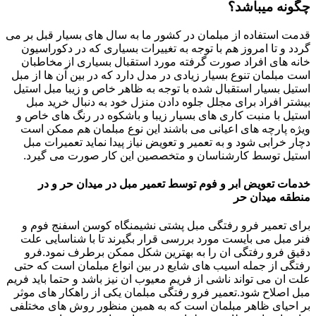
چگونه میباشد؟
قدمت استفاده از مبلمان در کشور ما به سال های بسیار قبل بر می
گردد و تا امروز هم با توجه به تغییرات بسیاری که در دکوراسیون
خانه های افراد صورت گرفته مورد استقبال بسیاری از مخاطبان
است مبلمان تنوع بسیار زیادی در مدل دارد که در بین آن ها از مبل
استیل بسیار استقبال شده با توجه به ظاهر خاص و زیبا مبل استیل
بیشتر افراد برای مجلل جلوه دادن منزل خود به دنبال خرید مبل
استیل با منبت کاری های بسیار زیبا و باشکوه در رنگ های خاص و
ویژه پارچه های اعیانی می باشند این نوع مبلمان هم ممکن است
دچار خرابی شود و به تعمیر و تعویض نیاز پیدا نماید تعمیرات مبل
استیل توسط کارشناسان و متخصصین این کار صورت می گیرد.
خدمات تعویض ابر و فوم توسط تعمیر مبل در میدان حر و در
منطقه میدان حر
برای تعمیر فرو رفتگی مبل پشتی نشیمنگاه کوسن اسفنج فوم و
فنر مبل می بایست مورد بررسی قرار بگیرند تا با شناسایی علت
دقیق فرو رفتگی ان را به بهترین شکل ممکن برطرف نمود.فرو
رفتگی از جمله اسیب های شایع در بین انواع مبلمان است که حتی
علت ان می تواند ناشی از فریم معیوب ان نیز باشد و حتما باید فریم
مبل اصلاح شود.تعمیر فرو رفتگی مبلمان یکی از راهکار های موثر
بر احیای ظاهر مبلمان است که به همین منظور روش های مختلفی