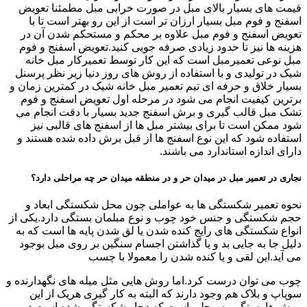
قیمت های بسیار بالای مبل در صورت خرابی مبل مطمئنا تعویض
اسفنج و فوم مبل بسیار ارزان تر است از این رو بهتر است تا با
تعویض اسفنج و فوم مبل علاوه بر محکم و مستحکم شدن آن در
هزینه ها نیز تا حدود زیادی صرفه جویی کنید.تعویض اسفنج و فوم
مبل نوعی تعمیرمبل است که این کار توسط تعمیرکار مبل خانه
شیک در تولیدی و با استفاده از روش های روز دنیا زیر نظر پرسنل
بسیار خلاق و حرفه ای تیم تعمیر مبل خانه شیک در کمترین زمان و
برترین کیفیت انجام می شود در مرحله اول تعویض اسفنج و فوم
تشک مبل قالب گیری و برش اسفنج جدید بسیار با دقت انجام می
شود ممکن است تا برای بیشتر مبل ها از اسفنج های قالبی نیز
استفاده شود که این نوع اسفنج ها از قبل برش داده شده هستند و
دارای اندازه استاندارد می باشند.
نجاری در تعمیر مبل در میدان حر و در منطقه میدان حر چه مراحلی دارد؟
نحوه تعمیر شکستگی ها به عواملی چون محل شکستگی ابعاد و
حجم شکستگی و جنس خود چوب و نوع مبلمان بستگی دارد.یکی از
انواع شکستگی های رایج کنده شدن یا لق شدن پایه ها است که به
دلیل جا به جایی بد و یا گذاشتن اجسام سنگین بر روی مبل بوجود
می آید.این لقی و یا کنده شدن را معمولا با چسب
چوب می توان درست کرد.اما روش هایی مثل میله های نگهدارنده و
سوپاپ و بلاک هم وجود دارند که البته به کار گیری هریک از این
روش ها بستگی به محلی است که دچار شکستگی شده است.در