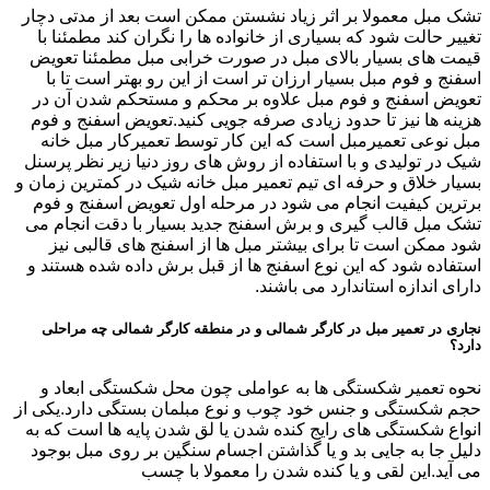
تشک مبل معمولا بر اثر زیاد نشستن ممکن است بعد از مدتی دچار
تغییر حالت شود که بسیاری از خانواده ها را نگران کند مطمئنا با
قیمت های بسیار بالای مبل در صورت خرابی مبل مطمئنا تعویض
اسفنج و فوم مبل بسیار ارزان تر است از این رو بهتر است تا با
تعویض اسفنج و فوم مبل علاوه بر محکم و مستحکم شدن آن در
هزینه ها نیز تا حدود زیادی صرفه جویی کنید.تعویض اسفنج و فوم
مبل نوعی تعمیرمبل است که این کار توسط تعمیرکار مبل خانه
شیک در تولیدی و با استفاده از روش های روز دنیا زیر نظر پرسنل
بسیار خلاق و حرفه ای تیم تعمیر مبل خانه شیک در کمترین زمان و
برترین کیفیت انجام می شود در مرحله اول تعویض اسفنج و فوم
تشک مبل قالب گیری و برش اسفنج جدید بسیار با دقت انجام می
شود ممکن است تا برای بیشتر مبل ها از اسفنج های قالبی نیز
استفاده شود که این نوع اسفنج ها از قبل برش داده شده هستند و
دارای اندازه استاندارد می باشند.
نجاری در تعمیر مبل در کارگر شمالی و در منطقه کارگر شمالی چه مراحلی
دارد؟
نحوه تعمیر شکستگی ها به عواملی چون محل شکستگی ابعاد و
حجم شکستگی و جنس خود چوب و نوع مبلمان بستگی دارد.یکی از
انواع شکستگی های رایج کنده شدن یا لق شدن پایه ها است که به
دلیل جا به جایی بد و یا گذاشتن اجسام سنگین بر روی مبل بوجود
می آید.این لقی و یا کنده شدن را معمولا با چسب