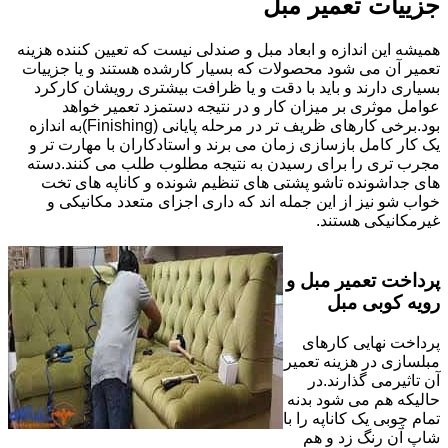
جزییات تعمیر مبل
همیشه این اندازه و ابعاد مبل و صندلی نیست که تعیین کننده هزینه
تعمیر آن می شود محصولات که بسیار کارشده هستند و یا جزییات
بسیاری دارند و باید با دقت و یا ظرافت بیشتری رویشان کارکرد
عوامل موثری بر میزان کار و در نتیجه دستمزد تعمیر خواهد
بود.برخی کارهای ظریف تر در مرحله پایانی (Finishing)به اندازه
یک کار کامل بازسازی زمان می برند و استادکاران با مهارت تر و
مجرب تری را برای رسیدن به نتیجه مطلوب طلب می کنند.دسته
های جداشونده تاشو پشتی های تنظیم شونده و کاناپه های تخت
خواب شو نیز از این جمله اند که داری اجزای متعدد مکانیکی و
غیرمکانیکی هستند.
پرداخت تعمیر مبل و
رویه کوبی مبل
پرداخت نهایی کارهای
مبلسازی در هزینه تعمیر
آن تاثیرمی گذارند.در
حالیکه هم می شود بدنه
تمام چوبی یک کاناپه را با
شاپ آن رنگ زد و هم