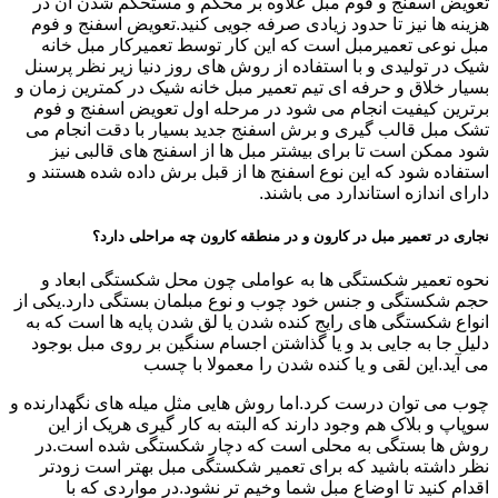
تعویض اسفنج و فوم مبل علاوه بر محکم و مستحکم شدن آن در
هزینه ها نیز تا حدود زیادی صرفه جویی کنید.تعویض اسفنج و فوم
مبل نوعی تعمیرمبل است که این کار توسط تعمیرکار مبل خانه
شیک در تولیدی و با استفاده از روش های روز دنیا زیر نظر پرسنل
بسیار خلاق و حرفه ای تیم تعمیر مبل خانه شیک در کمترین زمان و
برترین کیفیت انجام می شود در مرحله اول تعویض اسفنج و فوم
تشک مبل قالب گیری و برش اسفنج جدید بسیار با دقت انجام می
شود ممکن است تا برای بیشتر مبل ها از اسفنج های قالبی نیز
استفاده شود که این نوع اسفنج ها از قبل برش داده شده هستند و
دارای اندازه استاندارد می باشند.
نجاری در تعمیر مبل در کارون و در منطقه کارون چه مراحلی دارد؟
نحوه تعمیر شکستگی ها به عواملی چون محل شکستگی ابعاد و
حجم شکستگی و جنس خود چوب و نوع مبلمان بستگی دارد.یکی از
انواع شکستگی های رایج کنده شدن یا لق شدن پایه ها است که به
دلیل جا به جایی بد و یا گذاشتن اجسام سنگین بر روی مبل بوجود
می آید.این لقی و یا کنده شدن را معمولا با چسب
چوب می توان درست کرد.اما روش هایی مثل میله های نگهدارنده و
سوپاپ و بلاک هم وجود دارند که البته به کار گیری هریک از این
روش ها بستگی به محلی است که دچار شکستگی شده است.در
نظر داشته باشید که برای تعمیر شکستگی مبل بهتر است زودتر
اقدام کنید تا اوضاع مبل شما وخیم تر نشود.در مواردی که با