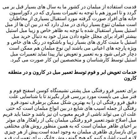
قدمت استفاده از مبلمان در کشور ما به سال های بسیار قبل بر می
گردد و تا امروز هم با توجه به تغییرات بسیاری که در دکوراسیون
خانه های افراد صورت گرفته مورد استقبال بسیاری از مخاطبان
است مبلمان تنوع بسیار زیادی در مدل دارد که در بین آن ها از مبل
استیل بسیار استقبال شده با توجه به ظاهر خاص و زیبا مبل استیل
بیشتر افراد برای مجلل جلوه دادن منزل خود به دنبال خرید مبل
استیل با منبت کاری های بسیار زیبا و باشکوه در رنگ های خاص و
ویژه پارچه های اعیانی می باشند این نوع مبلمان هم ممکن است
دچار خرابی شود و به تعمیر و تعویض نیاز پیدا نماید تعمیرات مبل
استیل توسط کارشناسان و متخصصین این کار صورت می گیرد.
خدمات تعویض ابر و فوم توسط تعمیر مبل در کارون و در منطقه
کارون
برای تعمیر فرو رفتگی مبل پشتی نشیمنگاه کوسن اسفنج فوم و
فنر مبل می بایست مورد بررسی قرار بگیرند تا با شناسایی علت
دقیق فرو رفتگی ان را به بهترین شکل ممکن برطرف نمود.فرو
رفتگی از جمله اسیب های شایع در بین انواع مبلمان است که حتی
علت ان می تواند ناشی از فریم معیوب ان نیز باشد و حتما باید فریم
مبل اصلاح شود.تعمیر فرو رفتگی مبلمان یکی از راهکار های موثر
بر احیای ظاهر مبلمان است که به همین منظور روش های مختلفی
برای بازسازی ظاهری مبلمان به وجود امده است.پیش از هر چیزی
لازم است اشاره کنیم که هیچ گونه روش خانگی برای تعمیرات فرو