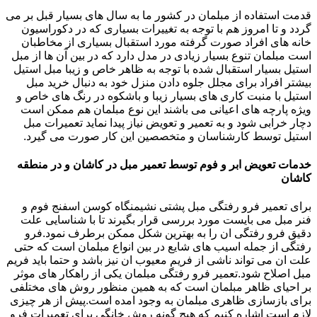
قدمت استفاده از مبلمان در کشور ما به سال های بسیار قبل بر می
گردد و تا امروز هم با توجه به تغییرات بسیاری که در دکوراسیون
خانه های افراد صورت گرفته مورد استقبال بسیاری از مخاطبان
است مبلمان تنوع بسیار زیادی در مدل دارد که در بین آن ها از مبل
استیل بسیار استقبال شده با توجه به ظاهر خاص و زیبا مبل استیل
بیشتر افراد برای مجلل جلوه دادن منزل خود به دنبال خرید مبل
استیل با منبت کاری های بسیار زیبا و باشکوه در رنگ های خاص و
ویژه پارچه های اعیانی می باشند این نوع مبلمان هم ممکن است
دچار خرابی شود و به تعمیر و تعویض نیاز پیدا نماید تعمیرات مبل
استیل توسط کارشناسان و متخصصین این کار صورت می گیرد.
خدمات تعویض ابر و فوم توسط تعمیر مبل در کاشان و در منطقه
کاشان
برای تعمیر فرو رفتگی مبل پشتی نشیمنگاه کوسن اسفنج فوم و
فنر مبل می بایست مورد بررسی قرار بگیرند تا با شناسایی علت
دقیق فرو رفتگی ان را به بهترین شکل ممکن برطرف نمود.فرو
رفتگی از جمله اسیب های شایع در بین انواع مبلمان است که حتی
علت ان می تواند ناشی از فریم معیوب ان نیز باشد و حتما باید فریم
مبل اصلاح شود.تعمیر فرو رفتگی مبلمان یکی از راهکار های موثر
بر احیای ظاهر مبلمان است که به همین منظور روش های مختلفی
برای بازسازی ظاهری مبلمان به وجود امده است.پیش از هر چیزی
لازم است اشاره کنیم که هیچ گونه روش خانگی برای تعمیرات فرو