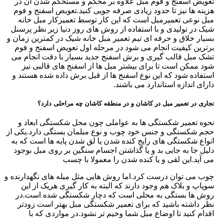
تعویض اسفنج و فوم مبل علاوه بر محکم و مستحکم شدن آن در
هزینه ها نیز تا حدود زیادی صرفه جویی کنید.تعویض اسفنج و فوم
مبل نوعی تعمیرمبل است که این کار توسط تعمیرکار مبل خانه
شیک در تولیدی و با استفاده از روش های روز دنیا زیر نظر پرسنل
بسیار خلاق و حرفه ای تیم تعمیر مبل خانه شیک در کمترین زمان و
برترین کیفیت انجام می شود در مرحله اول تعویض اسفنج و فوم
تشک مبل قالب گیری و برش اسفنج جدید بسیار با دقت انجام می
شود ممکن است تا برای بیشتر مبل ها از اسفنج های قالبی نیز
استفاده شود که این نوع اسفنج ها از قبل برش داده شده هستند و
دارای اندازه استاندارد می باشند.
نجاری در تعمیر مبل در کاشان و در منطقه کاشان چه مراحلی دارد؟
نحوه تعمیر شکستگی ها به عواملی چون محل شکستگی ابعاد و
حجم شکستگی و جنس خود چوب و نوع مبلمان بستگی دارد.یکی از
انواع شکستگی های رایج کنده شدن یا لق شدن پایه ها است که به
دلیل جا به جایی بد و یا گذاشتن اجسام سنگین بر روی مبل بوجود
می آید.این لقی و یا کنده شدن را معمولا با چسب
چوب می توان درست کرد.اما روش هایی مثل میله های نگهدارنده و
سوپاپ و بلاک هم وجود دارند که البته به کار گیری هریک از این
روش ها بستگی به محلی است که دچار شکستگی شده است.در
نظر داشته باشید که برای تعمیر شکستگی مبل بهتر است زودتر
اقدام کنید تا اوضاع مبل شما وخیم تر نشود.در مواردی که با