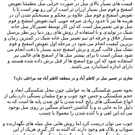
قیمت های بسیار بالای مبل در صورت خرابی مبل مطمئنا تعویض
اسفنج و فوم مبل بسیار ارزان تر است از این رو بهتر است تا با
تعویض اسفنج و فوم مبل علاوه بر محکم و مستحکم شدن آن در
هزینه ها نیز تا حدود زیادی صرفه جویی کنید.تعویض اسفنج و فوم
مبل نوعی تعمیرمبل است که این کار توسط تعمیرکار مبل خانه
شیک در تولیدی و با استفاده از روش های روز دنیا زیر نظر پرسنل
بسیار خلاق و حرفه ای تیم تعمیر مبل خانه شیک در کمترین زمان و
برترین کیفیت انجام می شود در مرحله اول تعویض اسفنج و فوم
تشک مبل قالب گیری و برش اسفنج جدید بسیار با دقت انجام می
شود ممکن است تا برای بیشتر مبل ها از اسفنج های قالبی نیز
استفاده شود که این نوع اسفنج ها از قبل برش داده شده هستند و
دارای اندازه استاندارد می باشند.
نجاری در تعمیر مبل در کاظم آباد و در منطقه کاظم آباد چه مراحلی دارد؟
نحوه تعمیر شکستگی ها به عواملی چون محل شکستگی ابعاد و
حجم شکستگی و جنس خود چوب و نوع مبلمان بستگی دارد.یکی از
انواع شکستگی های رایج کنده شدن یا لق شدن پایه ها است که به
دلیل جا به جایی بد و یا گذاشتن اجسام سنگین بر روی مبل بوجود
می آید.این لقی و یا کنده شدن را معمولا با چسب
چوب می توان درست کرد.اما روش هایی مثل میله های نگهدارنده و
سوپاپ و بلاک هم وجود دارند که البته به کار گیری هریک از این
روش ها بستگی به محلی است که دچار شکستگی شده است.در