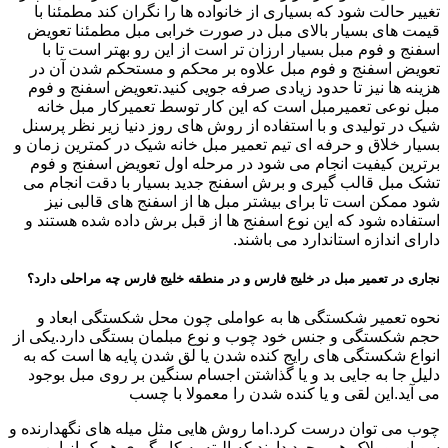
تغییر حالت شود که بسیاری از خانواده ها را نگران کند مطمئنا با
قیمت های بسیار بالای مبل در صورت خرابی مبل مطمئنا تعویض
اسفنج و فوم مبل بسیار ارزان تر است از این رو بهتر است تا با
تعویض اسفنج و فوم مبل علاوه بر محکم و مستحکم شدن آن در
هزینه ها نیز تا حدود زیادی صرفه جویی کنید.تعویض اسفنج و فوم
مبل نوعی تعمیرمبل است که این کار توسط تعمیرکار مبل خانه
شیک در تولیدی و با استفاده از روش های روز دنیا زیر نظر پرسنل
بسیار خلاق و حرفه ای تیم تعمیر مبل خانه شیک در کمترین زمان و
برترین کیفیت انجام می شود در مرحله اول تعویض اسفنج و فوم
تشک مبل قالب گیری و برش اسفنج جدید بسیار با دقت انجام می
شود ممکن است تا برای بیشتر مبل ها از اسفنج های قالبی نیز
استفاده شود که این نوع اسفنج ها از قبل برش داده شده هستند و
دارای اندازه استاندارد می باشند.
نجاری در تعمیر مبل در خلیج فارس و در منطقه خلیج فارس چه مراحلی دارد؟
نحوه تعمیر شکستگی ها به عواملی چون محل شکستگی ابعاد و
حجم شکستگی و جنس خود چوب و نوع مبلمان بستگی دارد.یکی از
انواع شکستگی های رایج کنده شدن یا لق شدن پایه ها است که به
دلیل جا به جایی بد و یا گذاشتن اجسام سنگین بر روی مبل بوجود
می آید.این لقی و یا کنده شدن را معمولا با چسب
چوب می توان درست کرد.اما روش هایی مثل میله های نگهدارنده و
سوپاپ و بلاک هم وجود دارند که البته به کار گیری هریک از این