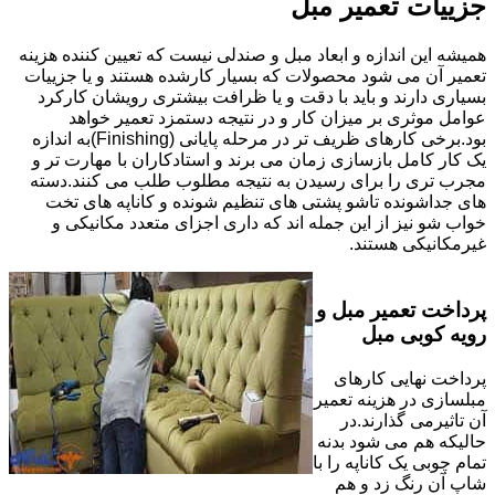
جزییات تعمیر مبل
همیشه این اندازه و ابعاد مبل و صندلی نیست که تعیین کننده هزینه
تعمیر آن می شود محصولات که بسیار کارشده هستند و یا جزییات
بسیاری دارند و باید با دقت و یا ظرافت بیشتری رویشان کارکرد
عوامل موثری بر میزان کار و در نتیجه دستمزد تعمیر خواهد
بود.برخی کارهای ظریف تر در مرحله پایانی (Finishing)به اندازه
یک کار کامل بازسازی زمان می برند و استادکاران با مهارت تر و
مجرب تری را برای رسیدن به نتیجه مطلوب طلب می کنند.دسته
های جداشونده تاشو پشتی های تنظیم شونده و کاناپه های تخت
خواب شو نیز از این جمله اند که داری اجزای متعدد مکانیکی و
غیرمکانیکی هستند.
پرداخت تعمیر مبل و
رویه کوبی مبل
پرداخت نهایی کارهای
مبلسازی در هزینه تعمیر
آن تاثیرمی گذارند.در
حالیکه هم می شود بدنه
تمام چوبی یک کاناپه را با
شاپ آن رنگ زد و هم