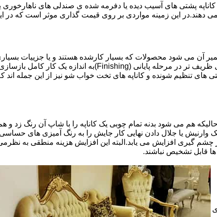
اناپه پشتی های آسیب دیده یا دفرمه شده ی صندلی های ناهارخوری یا
 می دهند.در این زمینه مواردی بر روی قیمت گذاری موثر است که در ا
تعمیر آن می شود محصولات که بسیار کارشده هستند و یا جزییات بسیاری
موثری بر میزان کار و در نتیجه دستمزد تعمیر خواهد بود.برخی کاره
ای تنظیم شونده و کاناپه های تخت خواب شو نیز از این جمله اند که
لیکه هم می شود بدنه تمام چوبی یک کاناپه را با شاپ آن رنگ زد و هم ت
یک وارنیش یا جلال دادن نهایی کار جایش را به رنگ آمیزی های حساسی
 چشم گیری افزایش می یابد.البته این افزایش هزینه منطقی به نظرم
ا قابل تشخیص نباشند.
ی