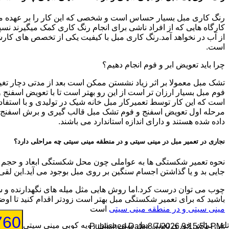
رنگ کاری مبل بسیار حساس است و شخصی که این کار را بر عهده میگیرد
کارگاه هایی که از افراد ناشی برای انجام رنگ کاری کمک میگیرند نسپار
از آب در نخواهد آمد.رنگ کاری مبل با کیفیت یکی از تخصص های کارشنا
است.
چرا باید تعویض ابر و فوم انجام دهیم؟
تشک مبل معمولا بر اثر زیاد نشستن ممکن است بعد از مدتی دچار تغیی
فوم مبل بسیار ارزان تر است از این رو بهتر است تا با تعویض اسفن
است که این کار توسط تعمیرکار مبل خانه شیک در تولیدی و با استفاد
مرحله اول تعویض اسفنج و فوم تشک مبل قالب گیری و برش اسفنج جدید
داده شده هستند و دارای اندازه استاندارد می باشند.
نجاری در تعمیر مبل در مینی سیتی و در منطقه مینی سیتی چه مراحلی دارد؟
نحوه تعمیر شکستگی ها به عواملی چون محل شکستگی ابعاد و حجم شک
جایی بد و یا گذاشتن اجسام سنگین بر روی مبل بوجود می آید.این لقی
چوب می توان درست کرد.اما روش هایی مثل میله های نگهدارنده و س
باشید که برای تعمیر شکستگی مبل بهتر است زودتر اقدام کنید تا 
مینی سیتی و در منطقه مینی سیتی
است
760
تلفن تماس فوری
تعمیر مبل مینی سیتی رویه کوبی مینی سیتی
8/7/2026 9:15:51 PM
:Published Date: