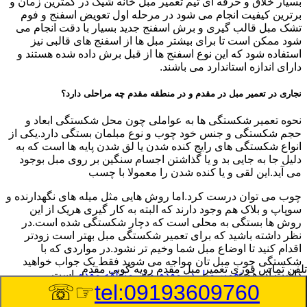
بسیار خلاق و حرفه ای تیم تعمیر مبل خانه شیک در کمترین زمان و
برترین کیفیت انجام می شود در مرحله اول تعویض اسفنج و فوم
تشک مبل قالب گیری و برش اسفنج جدید بسیار با دقت انجام می
شود ممکن است تا برای بیشتر مبل ها از اسفنج های قالبی نیز
استفاده شود که این نوع اسفنج ها از قبل برش داده شده هستند و
دارای اندازه استاندارد می باشند.
نجاری در تعمیر مبل در مقدم و در منطقه مقدم چه مراحلی دارد؟
نحوه تعمیر شکستگی ها به عواملی چون محل شکستگی ابعاد و
حجم شکستگی و جنس خود چوب و نوع مبلمان بستگی دارد.یکی از
انواع شکستگی های رایج کنده شدن یا لق شدن پایه ها است که به
دلیل جا به جایی بد و یا گذاشتن اجسام سنگین بر روی مبل بوجود
می آید.این لقی و یا کنده شدن را معمولا با چسب
چوب می توان درست کرد.اما روش هایی مثل میله های نگهدارنده و
سوپاپ و بلاک هم وجود دارند که البته به کار گیری هریک از این
روش ها بستگی به محلی است که دچار شکستگی شده است.در
نظر داشته باشید که برای تعمیر شکستگی مبل بهتر است زودتر
اقدام کنید تا اوضاع مبل شما وخیم تر نشود.در مواردی که با
شکستگی چوب مبل تان مواجه می شوید فقط یک جواب خواهید
تلفن تماس فوری
تعمیر مبل مقدم رویه کوبی مقدم
داشت.آن هم
تعمیر مبل در مقدم و در منطقه مقدم
است
☞☏
tel:09193609760
8/7/2026 11:46:50 PM
:Published Date: