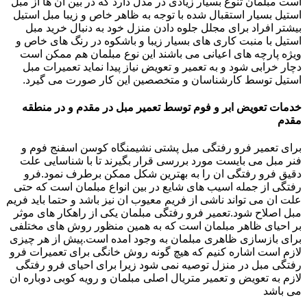
است مبلمان تنوع بسیار زیادی در مدل دارد که در بین آن ها از مبل
استیل بسیار استقبال شده با توجه به ظاهر خاص و زیبا مبل استیل
بیشتر افراد برای مجلل جلوه دادن منزل خود به دنبال خرید مبل
استیل با منبت کاری های بسیار زیبا و باشکوه در رنگ های خاص و
ویژه پارچه های اعیانی می باشند این نوع مبلمان هم ممکن است
دچار خرابی شود و به تعمیر و تعویض نیاز پیدا نماید تعمیرات مبل
استیل توسط کارشناسان و متخصصین این کار صورت می گیرد.
خدمات تعویض ابر و فوم توسط تعمیر مبل در مقدم و در منطقه
مقدم
برای تعمیر فرو رفتگی مبل پشتی نشیمنگاه کوسن اسفنج فوم و
فنر مبل می بایست مورد بررسی قرار بگیرند تا با شناسایی علت
دقیق فرو رفتگی ان را به بهترین شکل ممکن برطرف نمود.فرو
رفتگی از جمله اسیب های شایع در بین انواع مبلمان است که حتی
علت ان می تواند ناشی از فریم معیوب ان نیز باشد و حتما باید فریم
مبل اصلاح شود.تعمیر فرو رفتگی مبلمان یکی از راهکار های موثر
بر احیای ظاهر مبلمان است که به همین منظور روش های مختلفی
برای بازسازی ظاهری مبلمان به وجود امده است.پیش از هر چیزی
لازم است اشاره کنیم که هیچ گونه روش خانگی برای تعمیرات فرو
رفتگی مبل در منزل توصیه نمی شود زیرا برای احیای فرو رفتگی
لازم به تعویض و تعمیر متریال اصلی مبلمان و رویه کوبی دوباره ان
می باشد