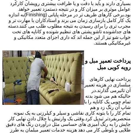
بسیاری دارند و باید با دقت و یا ظرافت بیشتری رویشان کارکرد
عوامل موثری بر میزان کار و در نتیجه دستمزد تعمیر خواهد
بود.برخی کارهای ظریف تر در مرحله پایانی (Finishing)به اندازه
یک کار کامل بازسازی زمان می برند و استادکاران با مهارت تر و
مجرب تری را برای رسیدن به نتیجه مطلوب طلب می کنند.دسته
های جداشونده تاشو پشتی های تنظیم شونده و کاناپه های تخت
خواب شو نیز از این جمله اند که داری اجزای متعدد مکانیکی و
غیرمکانیکی هستند.
پرداخت تعمیر مبل و
رویه کوبی مبل
پرداخت نهایی کارهای
مبلسازی در هزینه تعمیر
آن تاثیرمی گذارند.در
حالیکه هم می شود بدنه
تمام چوبی یک کاناپه را با
شاپ آن رنگ زد و هم
تمام کار را با بتونه کاری نقاشی و سیلر و کیلرزنی به یک نمونه
منحصربفردتر تبدیل کرد.وقتی یک وارنیش یا جلال دادن نهایی کار
جایش را به رنگ آمیزی های حساسی مثل درآوردن رنگ های دقیق
طلایی و بلوطی کار می دهد هزینه خدمات تعمیر مبلمان به طرز